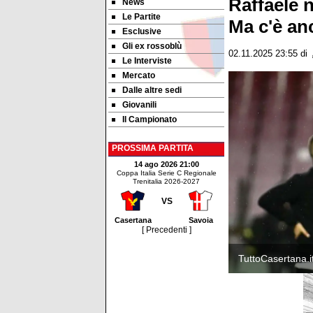
Raffaele n
News
Le Partite
Ma c'è an
Esclusive
Gli ex rossoblù
02.11.2025 23:55
di
Le Interviste
Mercato
Dalle altre sedi
Giovanili
Il Campionato
PROSSIMA PARTITA
14 ago 2026 21:00
Coppa Italia Serie C Regionale
Trenitalia 2026-2027
VS
Casertana
Savoia
[ Precedenti ]
TuttoCasertana.i