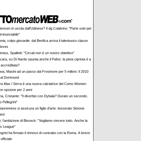
tensen in uscita dall'Udinese? Il dg Colalvino: "Parte solo per
irrinunciabile"
nia, colpo giovanile: dal Benfica arriva il talentuoso classe
Neves
ntus, Spalletti: "Circati non è un nostro obiettivo"
ara, su Di Nardo spunta anche il Pafos: la pista cipriota è a
ù accreditata?
oa, Masini ad un passo dal Frosinone per 5 milioni. Il 2010
 al Dortmund
ra Mas I Serra è una nuova calciatrice del Como Women:
on opzione per 2 anni
a, Cristante: "Il diverbio con Dybala? Durato un secondo.
 Pellegrini"
Sanremese si assicura un figlio d'arte: tesserato Simone
anz
r, l'ambizione di Bisseck: "Vogliamo vincere tutto. Anche la
s League"
egrini ha firmato il rinnovo di contratto con la Roma. A breve
ufficiale