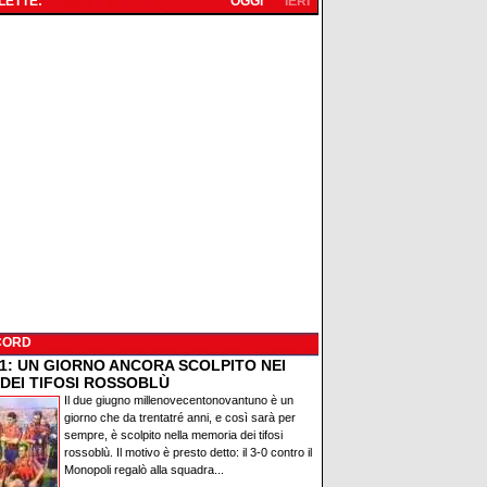
 LETTE:
OGGI
IERI
CORD
91: UN GIORNO ANCORA SCOLPITO NEI
 DEI TIFOSI ROSSOBLÙ
Il due giugno millenovecentonovantuno è un
giorno che da trentatré anni, e così sarà per
sempre, è scolpito nella memoria dei tifosi
rossoblù. Il motivo è presto detto: il 3-0 contro il
Monopoli regalò alla squadra...