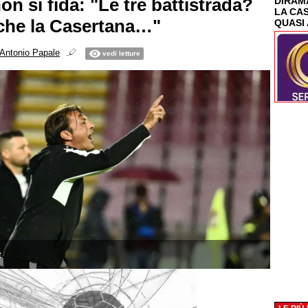
on si fida: "Le tre battistrada?
DIRAMA
LA CA
che la Casertana…"
QUASI 
Antonio Papale
vedi letture
t