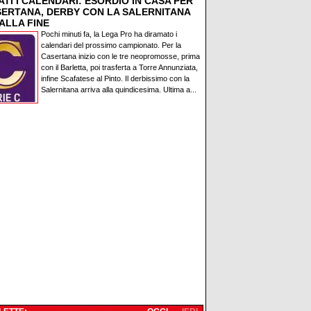
TI I CALENDARI: ESORDIO IN CASA PER
SERTANA, DERBY CON LA SALERNITANA
ALLA FINE
Pochi minuti fa, la Lega Pro ha diramato i
calendari del prossimo campionato. Per la
Casertana inizio con le tre neopromosse, prima
con il Barletta, poi trasferta a Torre Annunziata,
infine Scafatese al Pinto. Il derbissimo con la
Salernitana arriva alla quindicesima. Ultima a...