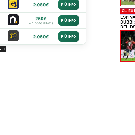
2.050€
PIÙ INFO
GLI EX
ESPIN
250€
PIÙ INFO
DUBBI
+ 2.000€ GRATIS
DEL D
2.050€
PIÙ INFO
eet