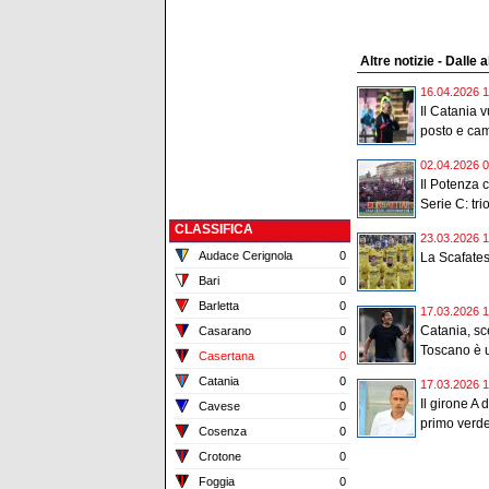
Altre notizie - Dalle a
16.04.2026 1
Il Catania 
posto e cam
02.04.2026 0
Il Potenza 
Serie C: trio
CLASSIFICA
23.03.2026 1
Audace Cerignola
0
La Scafates
Bari
0
Barletta
0
17.03.2026 1
Catania, sce
Casarano
0
Toscano è u
Casertana
0
Catania
0
17.03.2026 1
Il girone A 
Cavese
0
primo verdet
Cosenza
0
Crotone
0
Foggia
0