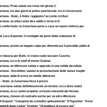
ertana, Proia saluta ma resta nel girone C
rtana, tra due giorni la prima amichevole: ecco l'avversario
rtana - Butic, è finita: raggiunto l'accordo col Bari
rtana, un attaccante dice addio e torna in D
to confermato: la Casertana porta a casa un nuovo rinforzo per
e Luca Esposito: il cordoglio da parte della redazione di
rtana, pronto un doppio colpo per dimenticare il possibile addio di
ari rilancia per Butic, il croato vuole lasciare Caserta
rtana, ecco lo staff di mister Espinal
ertana, un difensore saluta e approda in una nobile decaduta
ertana - Decathlon, sabato la presentazione delle nuove maglie
rtana, dalla B arriva un duttile difensore
 - Butic, la Casertana fissa il prezzo
asertana saluta definitivamente un terzino: ecco dove andrà
rtana, ecco i primi acquisti: arrivano entrambi dal Verona
rtana, rinnovo di contratto anche per un altro difensore
li Esposti: "Categoria da custodire gelosamente" D'Agostino: "Avrei
pitelli dopo Latina" Espinal: "Orgoglioso di essere qui"