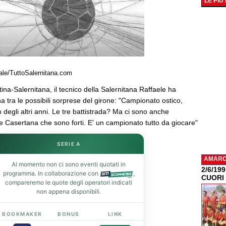
LE PIÙ
uale/TuttoSalernitana.com
tina-Salernitana, il tecnico della Salernitana Raffaele ha
na tra le possibili sorprese del girone: "Campionato ostico,
to degli altri anni. Le tre battistrada? Ma ci sono anche
 Casertana che sono forti. E' un campionato tutto da giocare"
SERIE A
AMAR
Al momento non ci sono eventi quotati in
2/6/19
programma. In collaborazione con
,
CUORI
compareremo le quote degli operatori indicati
non appena disponibili.
BOOKMAKER
BONUS
LINK