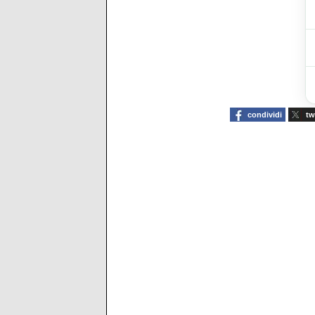
condividi
tw