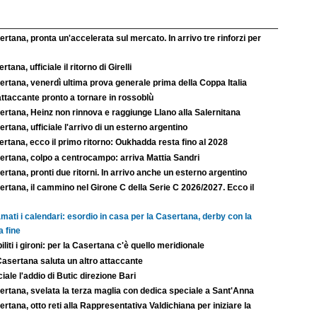
rtana, pronta un'accelerata sul mercato. In arrivo tre rinforzi per
rtana, ufficiale il ritorno di Girelli
rtana, venerdì ultima prova generale prima della Coppa Italia
ttaccante pronto a tornare in rossoblù
ertana, Heinz non rinnova e raggiunge Llano alla Salernitana
rtana, ufficiale l'arrivo di un esterno argentino
rtana, ecco il primo ritorno: Oukhadda resta fino al 2028
ertana, colpo a centrocampo: arriva Mattia Sandri
rtana, pronti due ritorni. In arrivo anche un esterno argentino
rtana, il cammino nel Girone C della Serie C 2026/2027. Ecco il
mati i calendari: esordio in casa per la Casertana, derby con la
a fine
iliti i gironi: per la Casertana c'è quello meridionale
Casertana saluta un altro attaccante
ciale l'addio di Butic direzione Bari
ertana, svelata la terza maglia con dedica speciale a Sant'Anna
rtana, otto reti alla Rappresentativa Valdichiana per iniziare la