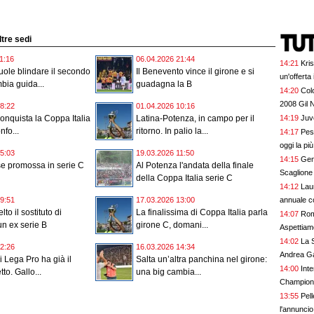
ltre sedi
1:16
06.04.2026 21:44
14:21
Kris
vuole blindare il secondo
Il Benevento vince il girone e si
un'offerta 
bia guida...
guadagna la B
14:20
Colo
2008 Gil 
8:22
01.04.2026 10:16
14:19
Juve
conquista la Coppa Italia
Latina-Potenza, in campo per il
nfo...
ritorno. In palio la...
14:17
Pesc
oggi la pi
5:03
19.03.2026 11:50
14:15
Gen
e promossa in serie C
Al Potenza l'andata della finale
Scaglione
della Coppa Italia serie C
14:12
Lau
annuale c
9:51
17.03.2026 13:00
lto il sostituto di
La finalissima di Coppa Italia parla
14:07
Rom
n ex serie B
girone C, domani...
Aspettiamo
14:02
La 
2:26
16.03.2026 14:34
Andrea G
di Lega Pro ha già il
Salta un’altra panchina nel girone:
14:00
Inte
to. Gallo...
una big cambia...
Champion
13:55
Pell
l'annuncio 