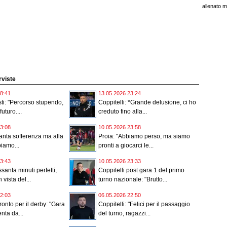
allenato m
erviste
8:41
13.05.2026 23:24
ti: "Percorso stupendo,
Coppitelli: *Grande delusione, ci ho
futuro....
creduto fino alla...
3:08
10.05.2026 23:58
nta sofferenza ma alla
Proia: "Abbiamo perso, ma siamo
biamo...
pronti a giocarci le...
3:43
10.05.2026 23:33
santa minuti perfetti,
Coppitelli post gara 1 del primo
 vista del...
turno nazionale: "Brutto...
2:03
06.05.2026 22:50
ronto per il derby: "Gara
Coppitelli: "Felici per il passaggio
nta da...
del turno, ragazzi...