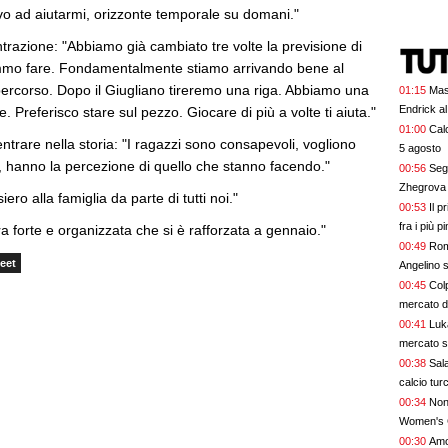
vo ad aiutarmi, orizzonte temporale su domani."
entrazione: "Abbiamo già cambiato tre volte la previsione di
emmo fare. Fondamentalmente stiamo arrivando bene al
percorso. Dopo il Giugliano tireremo una riga. Abbiamo una
01:15
Mas
Endrick al
. Preferisco stare sul pezzo. Giocare di più a volte ti aiuta."
talenti. G
01:00
Calc
 entrare nella storia: "I ragazzi sono consapevoli, vogliono
davvero
5 agosto
a, hanno la percezione di quello che stanno facendo."
00:56
Segn
Zhegrova 
ro alla famiglia da parte di tutti noi."
00:53
Il p
fra i più p
a forte e organizzata che si è rafforzata a gennaio."
00:49
Rom
eet
Angelino s
00:45
Colp
mercato 
00:41
Luk
mercato s
00:38
Sala
calcio tur
00:34
Non 
Women's 
00:30
Amor