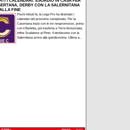
TI I CALENDARI: ESORDIO IN CASA PER
SERTANA, DERBY CON LA SALERNITANA
ALLA FINE
Pochi minuti fa, la Lega Pro ha diramato i
calendari del prossimo campionato. Per la
Casertana inizio con le tre neopromosse, prima
con il Barletta, poi trasferta a Torre Annunziata,
infine Scafatese al Pinto. Il derbissimo con la
Salernitana arriva alla quindicesima. Ultima a...