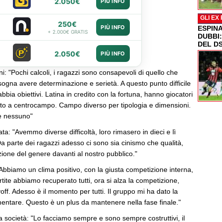
2.050€
PIÙ INFO
GLI EX
250€
PIÙ INFO
ESPIN
+ 2.000€ GRATIS
DUBBI
DEL D
2.050€
PIÙ INFO
i: "Pochi calcoli, i ragazzi sono consapevoli di quello che
ogna avere determinazione e serietà. A questo punto difficile
bia obiettivi. Latina in credito con la fortuna, hanno giocatori
utto a centrocampo. Campo diverso per tipologia e dimensioni.
e nessuno"
ata: "Avemmo diverse difficoltà, loro rimasero in dieci e lì
Da parte dei ragazzi adesso ci sono sia cinismo che qualità,
ione del genere davanti al nostro pubblico."
Abbiamo un clima positivo, con la giusta competizione interna,
rtite abbiamo recuperato tutti, ora si alza la competizione,
yoff. Adesso è il momento per tutti. Il gruppo mi ha dato la
imentare. Questo è un plus da mantenere nella fase finale."
a società: "Lo facciamo sempre e sono sempre costruttivi, il