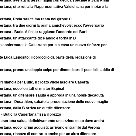
ertana, svelata la terza maglia con dedica speciale a Sant'Anna
rtana, otto reti alla Rappresentativa Valdichiana per iniziare la
ertana, Proia saluta ma resta nel girone C
rtana, tra due giorni la prima amichevole: ecco l'avversario
rtana - Butic, è finita: raggiunto l'accordo col Bari
rtana, un attaccante dice addio e torna in D
to confermato: la Casertana porta a casa un nuovo rinforzo per
e Luca Esposito: il cordoglio da parte della redazione di
rtana, pronto un doppio colpo per dimenticare il possibile addio di
ari rilancia per Butic, il croato vuole lasciare Caserta
rtana, ecco lo staff di mister Espinal
ertana, un difensore saluta e approda in una nobile decaduta
ertana - Decathlon, sabato la presentazione delle nuove maglie
rtana, dalla B arriva un duttile difensore
 - Butic, la Casertana fissa il prezzo
asertana saluta definitivamente un terzino: ecco dove andrà
rtana, ecco i primi acquisti: arrivano entrambi dal Verona
rtana, rinnovo di contratto anche per un altro difensore