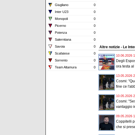
Giugliano
0
Inter U23
0
Monopoli
0
Picerno
0
Potenza
0
Salernitana
0
Savoia
0
Altre notizie - Le Int
Scafatese
0
10.06.2026 1
Sorrento
0
Degli Espos
ora testa al 
Team Altamura
0
13.05.2026 2
Cosmi: "Qua
fine ce l'ab
10.05.2026 2
Cosmi: "Ses
vantaggio in
09.05.2026 1
Coppitelli p
che si prese