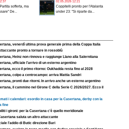
2:37
02.05.2026 12:21
"Partita sofferta, ma
Coppitelli pronto per l'Atalanta
sare" De...
under 23: "Si riparte da...
rtana, venerdì ultima prova generale prima della Coppa Italia
ttaccante pronto a tornare in rossoblù
ertana, Heinz non rinnova e raggiunge Llano alla Salernitana
rtana, ufficiale l'arrivo di un esterno argentino
rtana, ecco il primo ritorno: Oukhadda resta fino al 2028
ertana, colpo a centrocampo: arriva Mattia Sandri
rtana, pronti due ritorni. In arrivo anche un esterno argentino
rtana, il cammino nel Girone C della Serie C 2026/2027. Ecco il
mati i calendari: esordio in casa per la Casertana, derby con la
a fine
iliti i gironi: per la Casertana c'è quello meridionale
Casertana saluta un altro attaccante
ciale l'addio di Butic direzione Bari