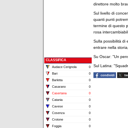
direttore molto bra
Sul livello di conc
quanti punti potr
termine di questo 
rosa intercambiabile
Sulla possibilità di
entrare nella stori
Su Oscar: "Un pensie
CLASSIFICA
Sul Latina: "Squadr
Audace Cerignola
0
Bari
0
condividi
tw
Barletta
0
Casarano
0
Casertana
0
Catania
0
Cavese
0
Cosenza
0
Crotone
0
Foggia
0