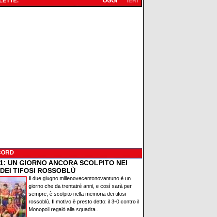
 LETTE:
OGGI
IERI
CORD
91: UN GIORNO ANCORA SCOLPITO NEI
 DEI TIFOSI ROSSOBLÙ
Il due giugno millenovecentonovantuno è un
giorno che da trentatré anni, e così sarà per
sempre, è scolpito nella memoria dei tifosi
rossoblù. Il motivo è presto detto: il 3-0 contro il
Monopoli regalò alla squadra...