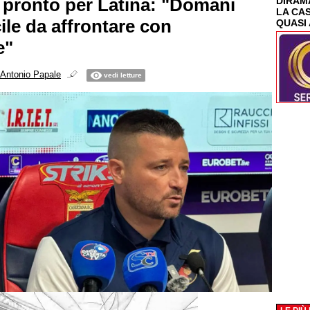
i pronto per Latina: "Domani
DIRAMA
LA CA
cile da affrontare con
QUASI 
e"
Antonio Papale
vedi letture