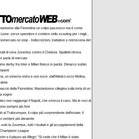
tantuono alla Fiorentina un colpo pazzesco ma è come
 Lione: serve spendere e credere nello scouting per i migliori
iovani italiani: attenzione perché qualcosa sta cambiando
iomercato no stop - Indiscrezioni, trattative e retroscena del
ali di vera Juventus contro il Chelsea. Spalletti ritrova
e parla di mercato
rimo derby fra Inter e Milan finisce in parità. Dimarco subito
impanti
a, un esterno entra e uno esce: dall'Atletico ecco Molina,
aluta
accio della Fiorentina: Mastantuono ciliegina sulla torta di un
da sogno
aku non raggiunge il Napoli, che smorza il caso. Ma le voci di
ono sempre più forti
h al Trabzonspor, il colpo più sorprendente dell'estate: il
co sempre più attraente
solo la Juventus, tutti i risultati e gli accoppiamenti della
Champions League
im e il plauso ad Allegri: "Si vede che il Milan è stato