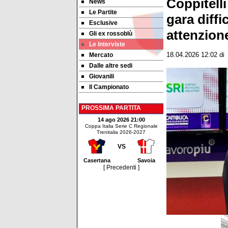
Coppitell
News
Le Partite
gara diffi
Esclusive
attenzion
Gli ex rossoblù
Le Interviste
Mercato
18.04.2026 12:02
di
Dalle altre sedi
Giovanili
Il Campionato
PROSSIMA PARTITA
14 ago 2026 21:00
Coppa Italia Serie C Regionale
Trenitalia 2026-2027
VS
Casertana
Savoia
[ Precedenti ]