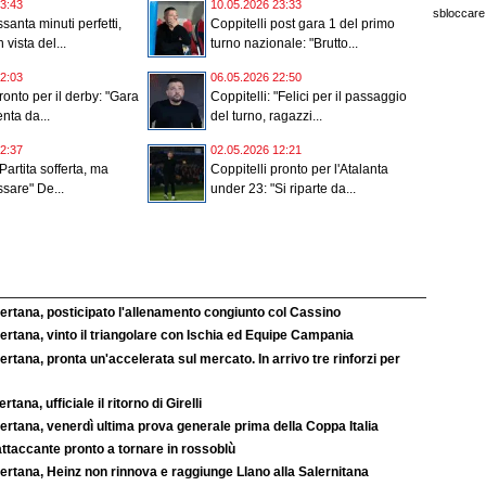
3:43
10.05.2026 23:33
sbloccare 
santa minuti perfetti,
Coppitelli post gara 1 del primo
 vista del...
turno nazionale: "Brutto...
2:03
06.05.2026 22:50
ronto per il derby: "Gara
Coppitelli: "Felici per il passaggio
nta da...
del turno, ragazzi...
2:37
02.05.2026 12:21
"Partita sofferta, ma
Coppitelli pronto per l'Atalanta
sare" De...
under 23: "Si riparte da...
ertana, posticipato l'allenamento congiunto col Cassino
rtana, vinto il triangolare con Ischia ed Equipe Campania
rtana, pronta un'accelerata sul mercato. In arrivo tre rinforzi per
rtana, ufficiale il ritorno di Girelli
rtana, venerdì ultima prova generale prima della Coppa Italia
ttaccante pronto a tornare in rossoblù
ertana, Heinz non rinnova e raggiunge Llano alla Salernitana