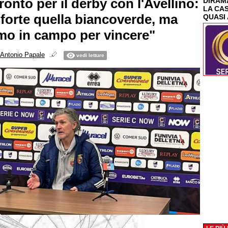
onto per il derby con l'Avellino:
DIRAMA
LA CA
forte quella biancoverde, ma
QUASI 
o in campo per vincere"
Antonio Papale
vedi letture