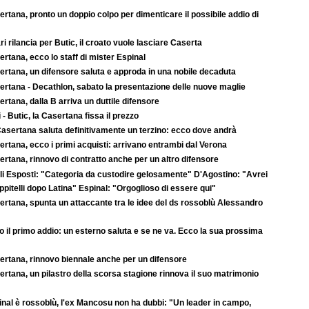
rtana, pronto un doppio colpo per dimenticare il possibile addio di
ari rilancia per Butic, il croato vuole lasciare Caserta
rtana, ecco lo staff di mister Espinal
ertana, un difensore saluta e approda in una nobile decaduta
ertana - Decathlon, sabato la presentazione delle nuove maglie
rtana, dalla B arriva un duttile difensore
 - Butic, la Casertana fissa il prezzo
asertana saluta definitivamente un terzino: ecco dove andrà
rtana, ecco i primi acquisti: arrivano entrambi dal Verona
rtana, rinnovo di contratto anche per un altro difensore
li Esposti: "Categoria da custodire gelosamente" D'Agostino: "Avrei
pitelli dopo Latina" Espinal: "Orgoglioso di essere qui"
ertana, spunta un attaccante tra le idee del ds rossoblù Alessandro
 il primo addio: un esterno saluta e se ne va. Ecco la sua prossima
ertana, rinnovo biennale anche per un difensore
rtana, un pilastro della scorsa stagione rinnova il suo matrimonio
inal è rossoblù, l'ex Mancosu non ha dubbi: "Un leader in campo,