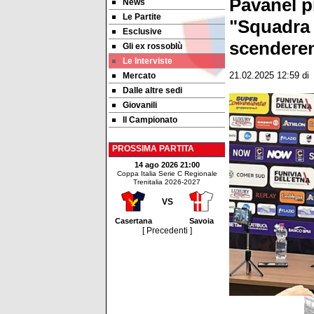
Pavanel pr
News
Le Partite
"Squadra 
Esclusive
scenderem
Gli ex rossoblù
Le Interviste
Mercato
21.02.2025 12:59
di
Dalle altre sedi
Giovanili
Il Campionato
PROSSIMA PARTITA
14 ago 2026 21:00
Coppa Italia Serie C Regionale
Trenitalia 2026-2027
VS
Casertana
Savoia
[ Precedenti ]