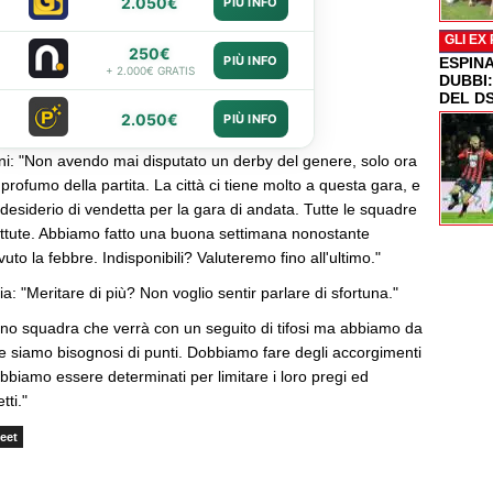
2.050€
PIÙ INFO
GLI EX
250€
PIÙ INFO
ESPIN
+ 2.000€ GRATIS
DUBBI
DEL D
2.050€
PIÙ INFO
ni: "Non avendo mai disputato un derby del genere, solo ora
l profumo della partita. La città ci tiene molto a questa gara, e
 desiderio di vendetta per la gara di andata. Tutte le squadre
tute. Abbiamo fatto una buona settimana nonostante
to la febbre. Indisponibili? Valuteremo fino all'ultimo."
a: "Meritare di più? Non voglio sentir parlare di sfortuna."
llino squadra che verrà con un seguito di tifosi ma abbiamo da
e siamo bisognosi di punti. Dobbiamo fare degli accorgimenti
obbiamo essere determinati per limitare i loro pregi ed
tti."
eet