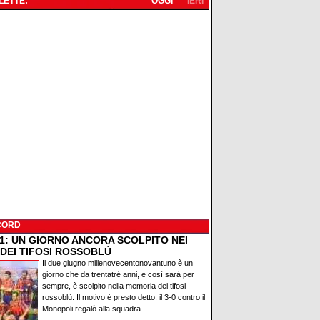
 LETTE:
OGGI
IERI
CORD
91: UN GIORNO ANCORA SCOLPITO NEI
 DEI TIFOSI ROSSOBLÙ
Il due giugno millenovecentonovantuno è un
giorno che da trentatré anni, e così sarà per
sempre, è scolpito nella memoria dei tifosi
rossoblù. Il motivo è presto detto: il 3-0 contro il
Monopoli regalò alla squadra...