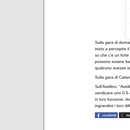
Sulla gara di doma
inizio a percepire i
so che c'è un forte
possono essere bat
qualcuno avesse avu
Sulla gara di Catani
Sull'Avellino: "Ave
vendicare uno 0-5 
in loro funzione, d
ingrandire i loro dife
condividi
tw