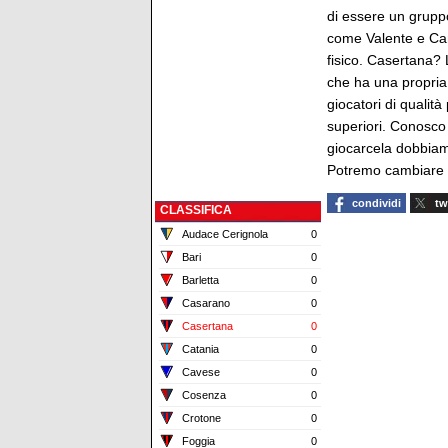
di essere un gruppo
come Valente e Canc
fisico. Casertana?
che ha una propria 
giocatori di qualit
superiori. Conosco
giocarcela dobbiam
Potremo cambiare q
condividi
tw
CLASSIFICA
Audace Cerignola
0
Bari
0
Barletta
0
Casarano
0
Casertana
0
Catania
0
Cavese
0
Cosenza
0
Crotone
0
Foggia
0