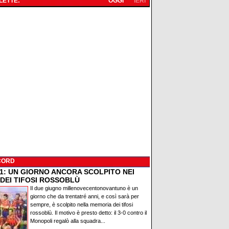
 LETTE:
OGGI
IERI
CORD
91: UN GIORNO ANCORA SCOLPITO NEI
 DEI TIFOSI ROSSOBLÙ
Il due giugno millenovecentonovantuno è un
giorno che da trentatré anni, e così sarà per
sempre, è scolpito nella memoria dei tifosi
rossoblù. Il motivo è presto detto: il 3-0 contro il
Monopoli regalò alla squadra...