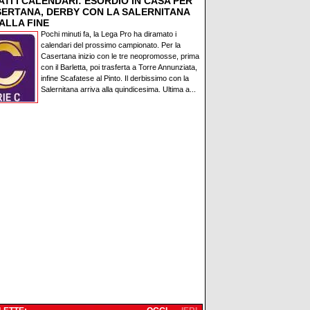
TI I CALENDARI: ESORDIO IN CASA PER
SERTANA, DERBY CON LA SALERNITANA
ALLA FINE
Pochi minuti fa, la Lega Pro ha diramato i
calendari del prossimo campionato. Per la
Casertana inizio con le tre neopromosse, prima
con il Barletta, poi trasferta a Torre Annunziata,
infine Scafatese al Pinto. Il derbissimo con la
Salernitana arriva alla quindicesima. Ultima a...