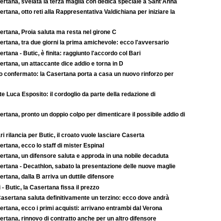
ertana, svelata la terza maglia con dedica speciale a Sant'Anna
rtana, otto reti alla Rappresentativa Valdichiana per iniziare la
ertana, Proia saluta ma resta nel girone C
rtana, tra due giorni la prima amichevole: ecco l'avversario
rtana - Butic, è finita: raggiunto l'accordo col Bari
rtana, un attaccante dice addio e torna in D
to confermato: la Casertana porta a casa un nuovo rinforzo per
e Luca Esposito: il cordoglio da parte della redazione di
rtana, pronto un doppio colpo per dimenticare il possibile addio di
ari rilancia per Butic, il croato vuole lasciare Caserta
rtana, ecco lo staff di mister Espinal
ertana, un difensore saluta e approda in una nobile decaduta
ertana - Decathlon, sabato la presentazione delle nuove maglie
rtana, dalla B arriva un duttile difensore
 - Butic, la Casertana fissa il prezzo
asertana saluta definitivamente un terzino: ecco dove andrà
rtana, ecco i primi acquisti: arrivano entrambi dal Verona
rtana, rinnovo di contratto anche per un altro difensore