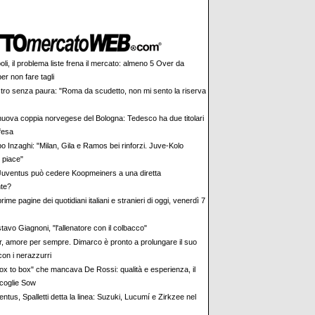
li, il problema liste frena il mercato: almeno 5 Over da
er non fare tagli
tro senza paura: "Roma da scudetto, non mi sento la riserva
nuova coppia norvegese del Bologna: Tedesco ha due titolari
ifesa
o Inzaghi: "Milan, Gila e Ramos bei rinforzi. Juve-Kolo
 piace"
Juventus può cedere Koopmeiners a una diretta
te?
rime pagine dei quotidiani italiani e stranieri di oggi, venerdì 7
avo Giagnoni, "l'allenatore con il colbacco"
er, amore per sempre. Dimarco è pronto a prolungare il suo
con i nerazzurri
"box to box" che mancava De Rossi: qualità e esperienza, il
coglie Sow
ntus, Spalletti detta la linea: Suzuki, Lucumí e Zirkzee nel