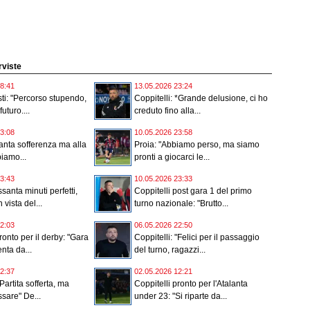
erviste
8:41
13.05.2026 23:24
ti: "Percorso stupendo,
Coppitelli: *Grande delusione, ci ho
futuro....
creduto fino alla...
3:08
10.05.2026 23:58
nta sofferenza ma alla
Proia: "Abbiamo perso, ma siamo
biamo...
pronti a giocarci le...
3:43
10.05.2026 23:33
santa minuti perfetti,
Coppitelli post gara 1 del primo
 vista del...
turno nazionale: "Brutto...
2:03
06.05.2026 22:50
ronto per il derby: "Gara
Coppitelli: "Felici per il passaggio
nta da...
del turno, ragazzi...
2:37
02.05.2026 12:21
"Partita sofferta, ma
Coppitelli pronto per l'Atalanta
sare" De...
under 23: "Si riparte da...