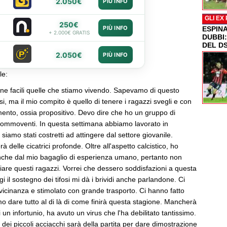
2.050€
PIÙ INFO
GLI EX
250€
PIÙ INFO
ESPIN
+ 2.000€ GRATIS
DUBBI
DEL D
2.050€
PIÙ INFO
le:
ne facili quelle che stiamo vivendo. Sapevamo di questo
, ma il mio compito è quello di tenere i ragazzi svegli e con
mento, ossia propositivo. Devo dire che ho un gruppo di
 commoventi. In questa settimana abbiamo lavorato in
 e siamo stati costretti ad attingere dal settore giovanile.
 delle cicatrici profonde. Oltre all'aspetto calcistico, ho
nche dal mio bagaglio di esperienza umano, pertanto non
aziare questi ragazzi. Vorrei che dessero soddisfazioni a questa
i il sostegno dei tifosi mi dà i brividi anche parlandone. Ci
vicinanza e stimolato con grande trasporto. Ci hanno fatto
 dare tutto al di là di come finirà questa stagione. Mancherà
di un infortunio, ha avuto un virus che l'ha debilitato tantissimo.
dei piccoli acciacchi sarà della partita per dare dimostrazione