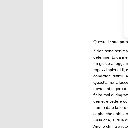
Queste le sue paro
*"Non sono settima
deferimento da mesi
un giusto atteggia
ragazzi splendidi,
condizioni difficili,
Quest'annata lascerà
dovuto attingere a
finirò mai di ringr
gente, e vedere ogg
hanno dato la loro 
capire che dobbiamo
Falla che, al di là 
Anche chi ha avuto 