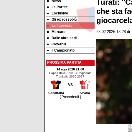
Turati: "
News
Le Partite
che sta f
Esclusive
giocarcela
Gli ex rossoblù
Le Interviste
Mercato
28.02.2026 13:28
di
Dalle altre sedi
Giovanili
Il Campionato
PROSSIMA PARTITA
14 ago 2026 21:00
Coppa Italia Serie C Regionale
Trenitalia 2026-2027
VS
Casertana
Savoia
[ Precedenti ]