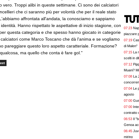
 vero. Troppi alibi in queste settimane. Ci sono dei calciatori
ellieri che ci saranno più per volontà che per il reale stato
 L'abbiamo affrontata all'andata, la conosciamo e sappiamo
identità. Hanno rispettato le aspettative di inizio stagione, con
07:23
Napo
à per questa categoria e che spesso hanno giocato in categorie
piazzare p
 calciatori come Marco Toscano che dà l'anima e se vogliamo
07:19
Cas
o pareggiare questo loro aspetto caratteriale. Formazione?
di Malen"
ualcosa, ma quello che conta è fare gol."
07:15
La 
scelti in d
eet
07:12
Pipp
Muani? Mi
07:08
La 
concorren
07:04
Le p
agosto
07:00
Gust
07:00
Int
contratto 
06:53
Il 
Genoa ac
06:45
Juve
mirino