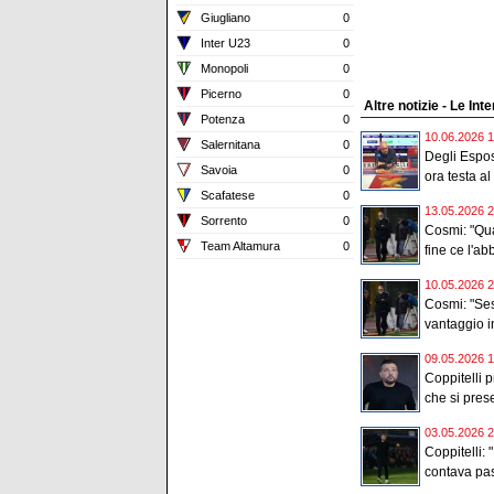
Giugliano
0
Inter U23
0
Monopoli
0
Picerno
0
Altre notizie - Le Int
Potenza
0
10.06.2026 1
Salernitana
0
Degli Espos
Savoia
0
ora testa al 
Scafatese
0
13.05.2026 2
Sorrento
0
Cosmi: "Qua
Team Altamura
0
fine ce l'ab
10.05.2026 2
Cosmi: "Ses
vantaggio in
09.05.2026 1
Coppitelli p
che si prese
03.05.2026 2
Coppitelli: 
contava pas