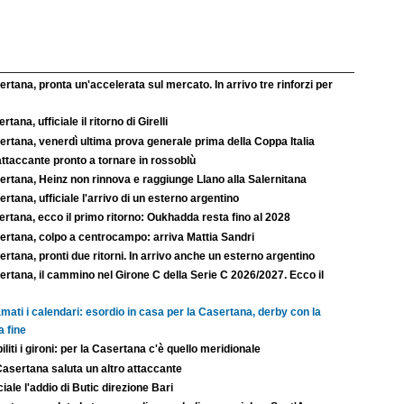
rtana, pronta un'accelerata sul mercato. In arrivo tre rinforzi per
rtana, ufficiale il ritorno di Girelli
rtana, venerdì ultima prova generale prima della Coppa Italia
ttaccante pronto a tornare in rossoblù
ertana, Heinz non rinnova e raggiunge Llano alla Salernitana
rtana, ufficiale l'arrivo di un esterno argentino
rtana, ecco il primo ritorno: Oukhadda resta fino al 2028
ertana, colpo a centrocampo: arriva Mattia Sandri
rtana, pronti due ritorni. In arrivo anche un esterno argentino
rtana, il cammino nel Girone C della Serie C 2026/2027. Ecco il
mati i calendari: esordio in casa per la Casertana, derby con la
a fine
iliti i gironi: per la Casertana c'è quello meridionale
Casertana saluta un altro attaccante
ciale l'addio di Butic direzione Bari