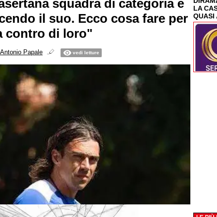
Casertana squadra di categoria e
DIRAMA
LA CA
acendo il suo. Ecco cosa fare per
QUASI 
 contro di loro"
Antonio Papale
vedi letture