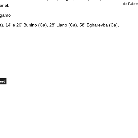
del Paler
anel.
Bergamo
Ca), 14' e 26' Bunino (Ca), 28' Llano (Ca), 58' Egharevba (Ca),
eet