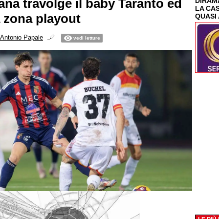
ana travolge il baby Taranto ed
DIRAMA
LA CA
a zona playout
QUASI 
Antonio Papale
vedi letture