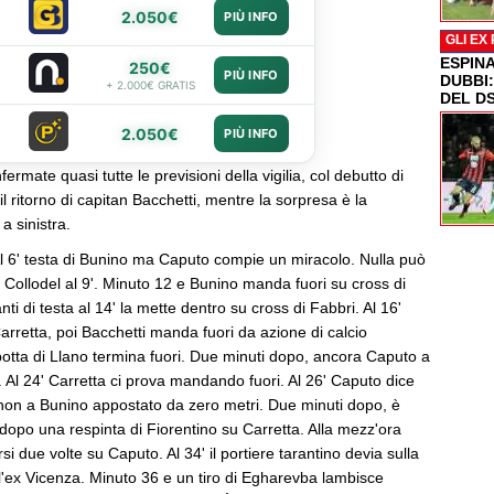
2.050€
PIÙ INFO
GLI EX
ESPIN
250€
PIÙ INFO
DUBBI
+ 2.000€ GRATIS
DEL D
2.050€
PIÙ INFO
mate quasi tutte le previsioni della vigilia, col debutto di
 il ritorno di capitan Bacchetti, mentre la sorpresa è la
a sinistra.
6' testa di Bunino ma Caputo compie un miracolo. Nulla può
di Collodel al 9'. Minuto 12 e Bunino manda fuori su cross di
ti di testa al 14' la mette dentro su cross di Fabbri. Al 16'
rretta, poi Bacchetti manda fuori da azione di calcio
 botta di Llano termina fuori. Due minuti dopo, ancora Caputo a
. Al 24' Carretta ci prova mandando fuori. Al 26' Caputo dice
on a Bunino appostato da zero metri. Due minuti dopo, è
dopo una respinta di Fiorentino su Carretta. Alla mezz'ora
i due volte su Caputo. Al 34' il portiere tarantino devia sulla
ll'ex Vicenza. Minuto 36 e un tiro di Egharevba lambisce