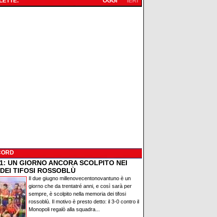
 LETTE:
OGGI
IERI
CORD
91: UN GIORNO ANCORA SCOLPITO NEI
 DEI TIFOSI ROSSOBLÙ
Il due giugno millenovecentonovantuno è un
giorno che da trentatré anni, e così sarà per
sempre, è scolpito nella memoria dei tifosi
rossoblù. Il motivo è presto detto: il 3-0 contro il
Monopoli regalò alla squadra...