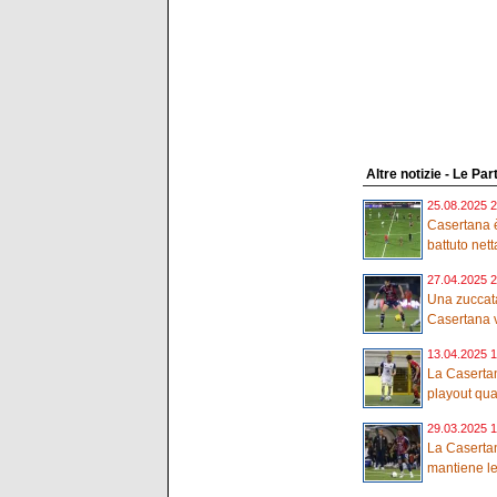
Altre notizie - Le Part
25.08.2025 2
Casertana è
battuto nett
27.04.2025 2
Una zuccata
Casertana vi
13.04.2025 1
La Caserta
playout quasi
29.03.2025 1
La Casertan
mantiene le