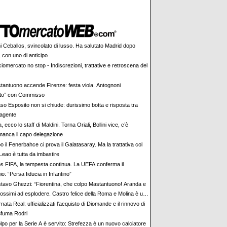
i Ceballos, svincolato di lusso. Ha salutato Madrid dopo
 con uno di anticipo
iomercato no stop - Indiscrezioni, trattative e retroscena del
tantuono accende Firenze: festa viola. Antognoni
lito” con Commisso
aso Esposito non si chiude: durissimo botta e risposta tra
 agente
ia, ecco lo staff di Maldini. Torna Oriali, Bollini vice, c’è
manca il capo delegazione
 il Fenerbahce ci prova il Galatasaray. Ma la trattativa col
Leao è tutta da imbastire
s FIFA, la tempesta continua. La UEFA conferma il
io: “Persa fiducia in Infantino”
tavo Ghezzi: “Fiorentina, che colpo Mastantuono! Aranda e
rossimi ad esplodere. Castro felice della Roma e Molina è un
nata Real: ufficializzati l'acquisto di Diomande e il rinnovo di
 Sfuma Rodri
olpo per la Serie A è servito: Strefezza è un nuovo calciatore