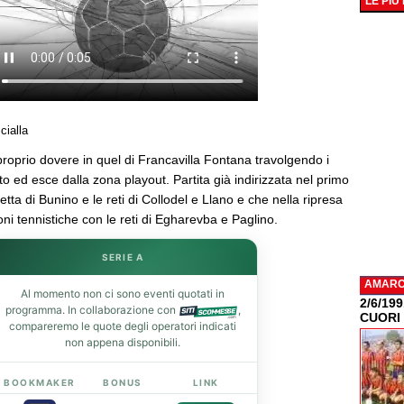
LE PIÙ
cialla
proprio dovere in quel di Francavilla Fontana travolgendo i
to ed esce dalla zona playout. Partita già indirizzata nel primo
tta di Bunino e le reti di Collodel e Llano e che nella ripresa
i tennistiche con le reti di Egharevba e Paglino.
SERIE A
AMAR
Al momento non ci sono eventi quotati in
2/6/19
programma. In collaborazione con
,
CUORI
compareremo le quote degli operatori indicati
non appena disponibili.
BOOKMAKER
BONUS
LINK