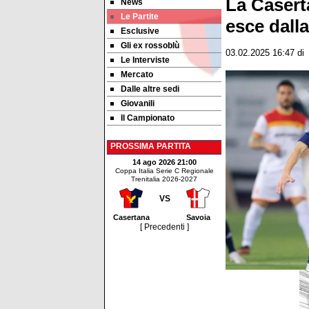
La Casert
News
Le Partite
esce dall
Esclusive
Gli ex rossoblù
03.02.2025 16:47
di
Le Interviste
Mercato
Dalle altre sedi
Giovanili
Il Campionato
PROSSIMA PARTITA
14 ago 2026 21:00
Coppa Italia Serie C Regionale
Trenitalia 2026-2027
VS
Casertana
Savoia
[ Precedenti ]