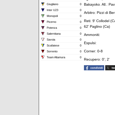
Bakayoko. All.: Pav
Giugliano
0
Inter U23
0
Arbitro: Pizzi di 
Monopoli
0
Reti: 9' Collodel (
Picerno
0
62' Paglino (Ca)
Potenza
0
Salernitana
0
Ammoniti:
Savoia
0
Espulsi:
Scafatese
0
Corner: 0-8
Sorrento
0
Team Altamura
0
Recupero: 0'; 2'
condividi
tw