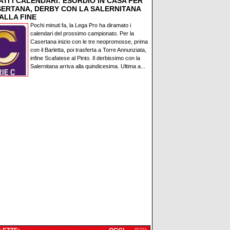
TI I CALENDARI: ESORDIO IN CASA PER
SERTANA, DERBY CON LA SALERNITANA
ALLA FINE
Pochi minuti fa, la Lega Pro ha diramato i
calendari del prossimo campionato. Per la
Casertana inizio con le tre neopromosse, prima
con il Barletta, poi trasferta a Torre Annunziata,
infine Scafatese al Pinto. Il derbissimo con la
Salernitana arriva alla quindicesima. Ultima a...