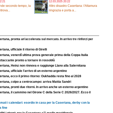
2:21
12.03.2025 20:22
nde secondo tempo, la
Altro disastro Casertana: l'Altamura
trova...
ringrazia e porta a...
rtana, pronta un'accelerata sul mercato. In arrivo tre rinforzi per
rtana, ufficiale il ritorno di Girelli
rtana, venerdì ultima prova generale prima della Coppa Italia
ttaccante pronto a tornare in rossoblù
ertana, Heinz non rinnova e raggiunge Llano alla Salernitana
rtana, ufficiale l'arrivo di un esterno argentino
rtana, ecco il primo ritorno: Oukhadda resta fino al 2028
ertana, colpo a centrocampo: arriva Mattia Sandri
rtana, pronti due ritorni. In arrivo anche un esterno argentino
rtana, il cammino nel Girone C della Serie C 2026/2027. Ecco il
mati i calendari: esordio in casa per la Casertana, derby con la
a fine