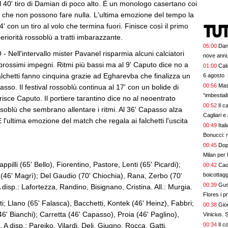
 Al 40' tiro di Damian di poco alto. È un monologo casertano coi
i che non possono fare nulla. L'ultima emozione del tempo la
' con un tiro al volo che termina fuori. Finisce così il primo
iorità rossoblù a tratti imbarazzante.
05:00
Dan
ll'intervallo mister Pavanel risparmia alcuni calciatori
nove anni,
i prossimi impegni. Ritmi più bassi ma al 9' Caputo dice no a
01:00
Calc
 falchetti fanno cinquina grazie ad Egharevba che finalizza un
6 agosto
00:56
Mas
sso. Il festival rossoblù continua al 17' con un bolide di
“imbestia
isce Caputo. Il portiere tarantino dice no al neoentrato
00:52
Il c
soblù che sembrano allentare i ritmi. Al 36' Capasso alza
Cagliari e
 l'ultima emozione del match che regala ai falchetti l'uscita
00:49
Ital
Bonucci: 
00:45
Dopo
Milan per 
pilli (65' Bello), Fiorentino, Pastore, Lenti (65' Picardi);
00:42
Cao
(46' Magrì); Del Gaudio (70' Chiochia), Rana, Zerbo (70'
boicottagg
00:39
Gus
A disp.: Lafortezza, Randino, Bisignano, Cristina. All.: Murgia.
Flores i p
i; Llano (65' Falasca), Bacchetti, Kontek (46' Heinz), Fabbri;
bel colpo”
00:38
Gior
6' Bianchi); Carretta (46' Capasso), Proia (46' Paglino),
Vinicius.
A disp.: Pareiko, Vilardi, Deli, Giugno, Rocca, Gatti,
00:34
Il c