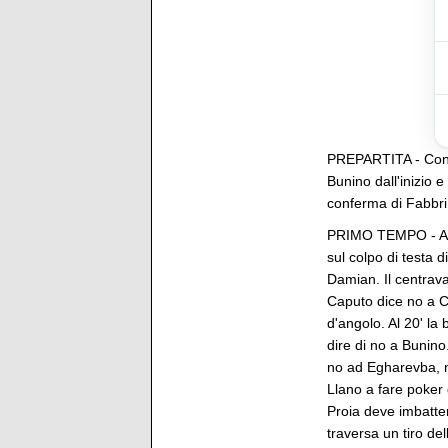
PREPARTITA - Confer
Bunino dall'inizio e
conferma di Fabbri 
PRIMO TEMPO - Al 
sul colpo di testa 
Damian. Il centravan
Caputo dice no a Ca
d'angolo. Al 20' la
dire di no a Bunino
no ad Egharevba, n
Llano a fare poker 
Proia deve imbatters
traversa un tiro de