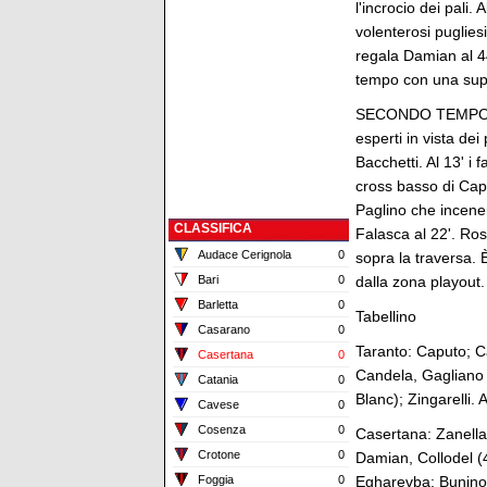
l'incrocio dei pali.
volenterosi puglies
regala Damian al 44
tempo con una super
SECONDO TEMPO - Ne
esperti in vista de
Bacchetti. Al 13' i
cross basso di Capa
Paglino che incener
CLASSIFICA
Falasca al 22'. Ros
Audace Cerignola
0
sopra la traversa. È
Bari
0
dalla zona playout.
Barletta
0
Tabellino
Casarano
0
Taranto: Caputo; Cap
Casertana
0
Candela, Gagliano 
Catania
0
Blanc); Zingarelli. 
Cavese
0
Cosenza
0
Casertana: Zanellat
Crotone
0
Damian, Collodel (4
Foggia
0
Egharevba; Bunino. 