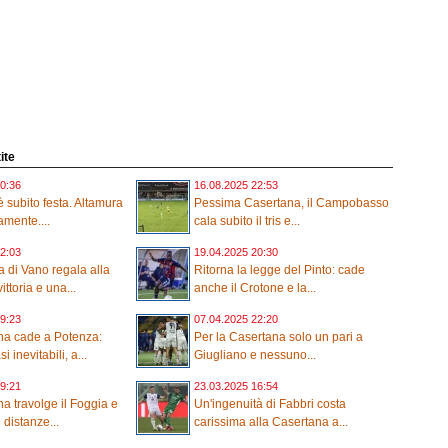
ite
0:36
16.08.2025 22:53
 subito festa. Altamura
Pessima Casertana, il Campobasso
amente....
cala subito il tris e...
2:03
19.04.2025 20:30
 di Vano regala alla
Ritorna la legge del Pinto: cade
ttoria e una...
anche il Crotone e la...
9:23
07.04.2025 22:20
na cade a Potenza:
Per la Casertana solo un pari a
 inevitabili, a...
Giugliano e nessuno...
9:21
23.03.2025 16:54
a travolge il Foggia e
Un'ingenuità di Fabbri costa
 distanze...
carissima alla Casertana a...