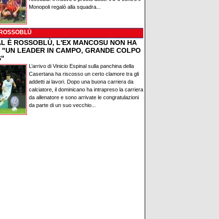
Monopoli regalò alla squadra...
 ROSSOBLÙ
AL È ROSSOBLÙ, L'EX MANCOSU NON HA
: "UN LEADER IN CAMPO, GRANDE COLPO
S"
L’arrivo di Vinicio Espinal sulla panchina della
Casertana ha riscosso un certo clamore tra gli
addetti ai lavori. Dopo una buona carriera da
calciatore, il dominicano ha intrapreso la carriera
da allenatore e sono arrivate le congratulazioni
da parte di un suo vecchio...