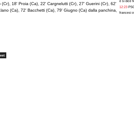
e si dice 
(Cr), 18' Proia (Ca), 22' Cargnelutti (Cr), 27' Guerini (Cr), 62'
12:23
PSG,
Llano (Ca), 72' Bacchetti (Ca), 79' Giugno (Ca) dalla panchina,
francesi ot
eet