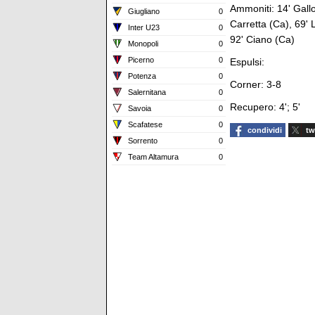
Ammoniti: 14' Gallo 
Giugliano
0
Carretta (Ca), 69' 
Inter U23
0
92' Ciano (Ca)
Monopoli
0
Picerno
0
Espulsi:
Potenza
0
Corner: 3-8
Salernitana
0
Recupero: 4'; 5'
Savoia
0
Scafatese
0
condividi
tw
Sorrento
0
Team Altamura
0