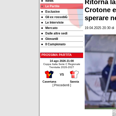
Ritorna la
News
Le Partite
Crotone e
Esclusive
sperare ne
Gli ex rossoblù
Le Interviste
Mercato
19.04.2025 20:30
di
Dalle altre sedi
Giovanili
Il Campionato
PROSSIMA PARTITA
14 ago 2026 21:00
Coppa Italia Serie C Regionale
Trenitalia 2026-2027
VS
Casertana
Savoia
[ Precedenti ]