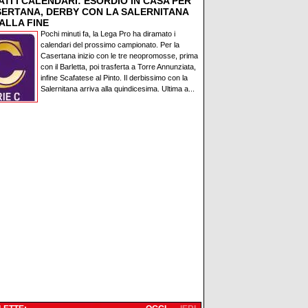
TI I CALENDARI: ESORDIO IN CASA PER
SERTANA, DERBY CON LA SALERNITANA
ALLA FINE
Pochi minuti fa, la Lega Pro ha diramato i
calendari del prossimo campionato. Per la
Casertana inizio con le tre neopromosse, prima
con il Barletta, poi trasferta a Torre Annunziata,
infine Scafatese al Pinto. Il derbissimo con la
Salernitana arriva alla quindicesima. Ultima a...