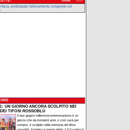
 LETTE:
OGGI
IERI
rtana, posticipato l'allenamento congiunto col
o
CORD
91: UN GIORNO ANCORA SCOLPITO NEI
 DEI TIFOSI ROSSOBLÙ
Il due giugno millenovecentonovantuno è un
giorno che da trentatré anni, e così sarà per
sempre, è scolpito nella memoria dei tifosi
rossoblù. Il motivo è presto detto: il 3-0 contro il