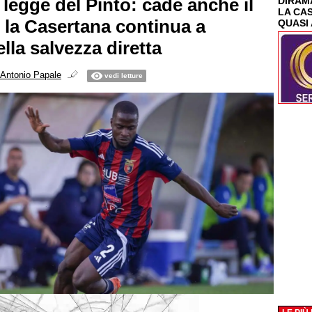
 legge del Pinto: cade anche il
DIRAMA
LA CA
 la Casertana continua a
QUASI 
lla salvezza diretta
Antonio Papale
vedi letture