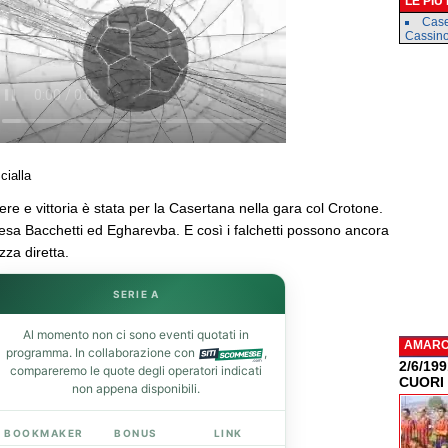
LE PIÙ
Case
Cassin
cialla
ere e vittoria è stata per la Casertana nella gara col Crotone.
resa Bacchetti ed Egharevba. E così i falchetti possono ancora
zza diretta.
SERIE A
Al momento non ci sono eventi quotati in
AMAR
programma. In collaborazione con
,
2/6/19
compareremo le quote degli operatori indicati
CUORI
non appena disponibili.
BOOKMAKER
BONUS
LINK