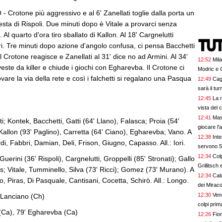
otone più aggressivo e al 6' Zanellati toglie dalla porta un
esta di Rispoli. Due minuti dopo è Vitale a provarci senza
 Al quarto d'ora tiro sballato di Kallon. Al 18' Cargnelutti
i. Tre minuti dopo azione d'angolo confusa, ci pensa Bacchetti
l Crotone reagisce e Zanellati al 31' dice no ad Armini. Al 34'
12:52
Mila
veste da killer e chiude i giochi con Egharevba. Il Crotone ci
Modric e 
are la via della rete e così i falchetti si regalano una Pasqua
12:49
Cagl
sarà il tu
12:45
La r
vista del
12:41
Mast
i; Kontek, Bacchetti, Gatti (64' Llano), Falasca; Proia (54'
giocare l'
 Kallon (93' Paglino), Carretta (64' Ciano), Egharevba; Vano. A
12:38
Int
rdi, Fabbri, Damian, Deli, Frison, Giugno, Capasso. All.: Iori.
servono 50
12:34
Colp
Guerini (36' Rispoli), Cargnelutti, Groppelli (85' Stronati); Gallo
Grillitsch
ius; Vitale, Tumminello, Silva (73' Ricci); Gomez (73' Murano). A
12:34
Cal
o, Piras, Di Pasquale, Cantisani, Cocetta, Schirò. All.: Longo.
dei Miraco
12:30
Vene
i Lanciano (Ch)
colpi prim
 (Ca), 79' Egharevba (Ca)
12:26
Fior