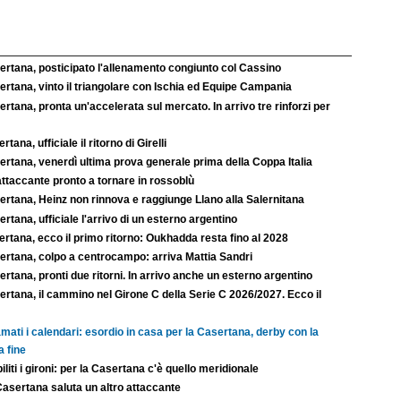
ertana, posticipato l'allenamento congiunto col Cassino
rtana, vinto il triangolare con Ischia ed Equipe Campania
rtana, pronta un'accelerata sul mercato. In arrivo tre rinforzi per
rtana, ufficiale il ritorno di Girelli
rtana, venerdì ultima prova generale prima della Coppa Italia
ttaccante pronto a tornare in rossoblù
ertana, Heinz non rinnova e raggiunge Llano alla Salernitana
rtana, ufficiale l'arrivo di un esterno argentino
rtana, ecco il primo ritorno: Oukhadda resta fino al 2028
ertana, colpo a centrocampo: arriva Mattia Sandri
rtana, pronti due ritorni. In arrivo anche un esterno argentino
rtana, il cammino nel Girone C della Serie C 2026/2027. Ecco il
mati i calendari: esordio in casa per la Casertana, derby con la
a fine
iliti i gironi: per la Casertana c'è quello meridionale
Casertana saluta un altro attaccante