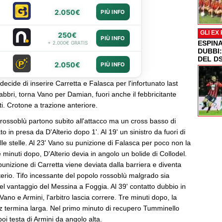
2.050€
PIÙ INFO
GLI EX
250€
PIÙ INFO
ESPIN
+ 2.000€ GRATIS
DUBBI
DEL D
2.050€
PIÙ INFO
ecide di inserire Carretta e Falasca per l'infortunato last
bri, torna Vano per Damian, fuori anche il febbricitante
i. Crotone a trazione anteriore.
ssoblù partono subito all'attacco ma un cross basso di
o in presa da D'Alterio dopo 1'. Al 19' un sinistro da fuori di
lle stelle. Al 23' Vano su punizione di Falasca per poco non la
inuti dopo, D'Alterio devia in angolo un bolide di Collodel.
unizione di Carretta viene deviata dalla barriera e diventa
lterio. Tifo incessante del popolo rossoblù malgrado sia
 del vantaggio del Messina a Foggia. Al 39' contatto dubbio in
Vano e Armini, l'arbitro lascia correre. Tre minuti dopo, la
 termina larga. Nel primo minuto di recupero Tumminello
poi testa di Armini da angolo alta.