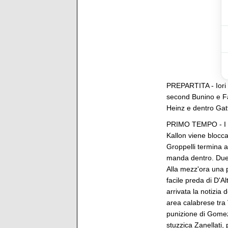
PREPARTITA - Iori d
second Bunino e Fab
Heinz e dentro Gatt
PRIMO TEMPO - I ro
Kallon viene bloccat
Groppelli termina a
manda dentro. Due m
Alla mezz'ora una p
facile preda di D'A
arrivata la notizia
area calabrese tra 
punizione di Gomez
stuzzica Zanellati, 