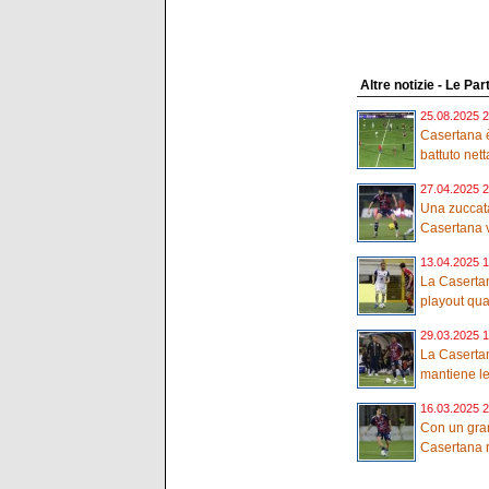
Altre notizie - Le Part
25.08.2025 2
Casertana è
battuto nett
27.04.2025 2
Una zuccata
Casertana vi
13.04.2025 1
La Caserta
playout quasi
29.03.2025 1
La Casertan
mantiene le
16.03.2025 2
Con un gra
Casertana ri