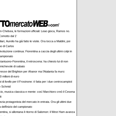
n-Chelsea, le formazioni ufficiali: Leao gioca, Ramos no.
Comotto dal 1'
iari, Aurelio ha già fatto le visite. Ora tocca a Maldini, poi
rno di Carlos
ivoluzione continua: Fiorentina a caccia degli ultimi colpi in
 campionato
antuono-Fiorentina, il retroscena: ha chiesto lui di non
amichevole di sabato
eresse del Brighton per Ahanor ma l'Atalanta fa muro:
 milioni di euro
i di livello per il Frosinone: è fatta per i due centrocampisti
 e Schmid
cio, musica classica e mente: così Marchioro creò il Cesena
li
zia protagonista del mercato in entrata. Ora gli ultimi due
a dell'inizio del campionato
entina, si allontana il ritorno di Salomon: il West Ham avanza