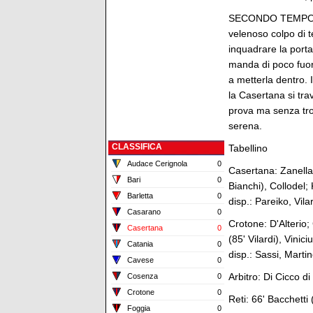
SECONDO TEMPO - Cr
velenoso colpo di t
inquadrare la porta.
manda di poco fuor
a metterla dentro. I
la Casertana si tra
prova ma senza trov
serena.
CLASSIFICA
Tabellino
Audace Cerignola
0
Casertana: Zanellat
Bari
0
Bianchi), Collodel;
Barletta
0
disp.: Pareiko, Vila
Casarano
0
Crotone: D'Alterio; 
Casertana
0
(85' Vilardi), Vinic
Catania
0
disp.: Sassi, Martin
Cavese
0
Arbitro: Di Cicco d
Cosenza
0
Crotone
0
Reti: 66' Bacchetti
Foggia
0