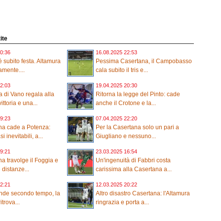
ite
0:36
16.08.2025 22:53
 subito festa. Altamura
Pessima Casertana, il Campobasso
amente....
cala subito il tris e...
2:03
19.04.2025 20:30
 di Vano regala alla
Ritorna la legge del Pinto: cade
ttoria e una...
anche il Crotone e la...
9:23
07.04.2025 22:20
na cade a Potenza:
Per la Casertana solo un pari a
 inevitabili, a...
Giugliano e nessuno...
9:21
23.03.2025 16:54
a travolge il Foggia e
Un'ingenuità di Fabbri costa
 distanze...
carissima alla Casertana a...
2:21
12.03.2025 20:22
nde secondo tempo, la
Altro disastro Casertana: l'Altamura
trova...
ringrazia e porta a...