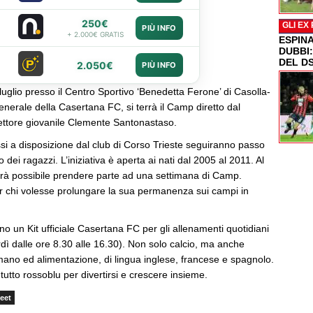
250€
GLI EX
PIÙ INFO
+ 2.000€ GRATIS
ESPIN
DUBBI
DEL D
2.050€
PIÙ INFO
 luglio presso il Centro Sportivo ‘Benedetta Ferone’ di Casolla-
enerale della Casertana FC, si terrà il Camp diretto dal
ettore giovanile Clemente Santonastaso.
ssi a disposizione dal club di Corso Trieste seguiranno passo
 dei ragazzi. L’iniziativa è aperta ai nati dal 2005 al 2011. Al
arà possibile prendere parte ad una settimana di Camp.
r chi volesse prolungare la sua permanenza sui campi in
.
anno un Kit ufficiale Casertana FC per gli allenamenti quotidiani
rdì dalle ore 8.30 alle 16.30). Non solo calcio, ma anche
mano ed alimentazione, di lingua inglese, francese e spagnolo.
tto rossoblu per divertirsi e crescere insieme.
eet