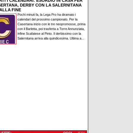
TI I CALENDARI: ESORDIO IN CASA PER
SERTANA, DERBY CON LA SALERNITANA
ALLA FINE
Pochi minuti fa, la Lega Pro ha diramato i
calendari del prossimo campionato. Per la
Casertana inizio con le tre neopromosse, prima
con il Barletta, poi trasferta a Torre Annunziata,
infine Scafatese al Pinto. Il derbissimo con la
Salernitana arriva alla quindicesima. Ultima a...