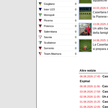
squalifiche 
Giugliano
0
10.03.2026 0
Inter U23
0
Casertana P
Monopoli
0
la Pianese è
Picerno
0
13.09.2025 2
Potenza
0
Un altro Gal
Salernitana
0
della famigli
Savoia
0
14.06.2025 1
Scafatese
0
La Casertan
Sorrento
0
si prepara a
Team Altamura
0
Altre notizie
Case
06.08.2026 17:45 -
Espinal
Case
06.08.2026 11:06 -
Case
03.08.2026 17:58 -
Un a
02.08.2026 11:05 -
Cas
01.08.2026 15:25 -
Case
01.08.2026 12:05 -