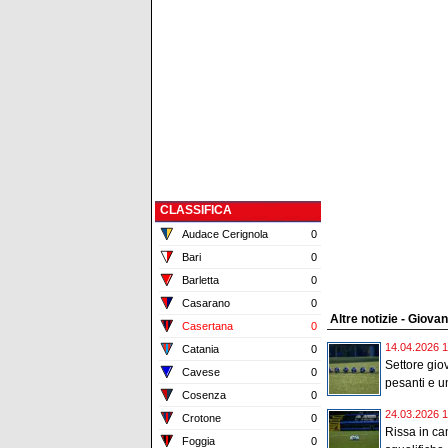
CLASSIFICA
Audace Cerignola
0
Bari
0
Barletta
0
Casarano
0
Altre notizie - Giovani
Casertana
0
14.04.2026 1
Catania
0
Settore giov
Cavese
0
pesanti e un
Cosenza
0
24.03.2026 1
Crotone
0
Rissa in ca
Foggia
0