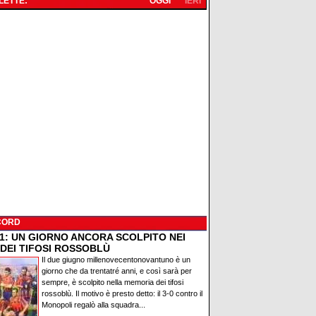
 LETTE:
OGGI
IERI
CORD
91: UN GIORNO ANCORA SCOLPITO NEI
 DEI TIFOSI ROSSOBLÙ
Il due giugno millenovecentonovantuno è un
giorno che da trentatré anni, e così sarà per
sempre, è scolpito nella memoria dei tifosi
rossoblù. Il motivo è presto detto: il 3-0 contro il
Monopoli regalò alla squadra...