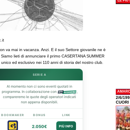
LE PIÙ
.it
n va mai in vacanza. Anzi. E il suo Settore giovanile ne è
a. Siamo lieti di annunciare il primo CASERTANA SUMMER
nico ed esclusivo nei 110 anni di storia del nostro club.
SERIE A
Al momento non ci sono eventi quotati in
programma. In collaborazione con
,
AMAR
compareremo le quote degli operatori indicati
2/6/19
non appena disponibili.
CUORI
BOOKMAKER
BONUS
LINK
2.050€
PIÙ INFO