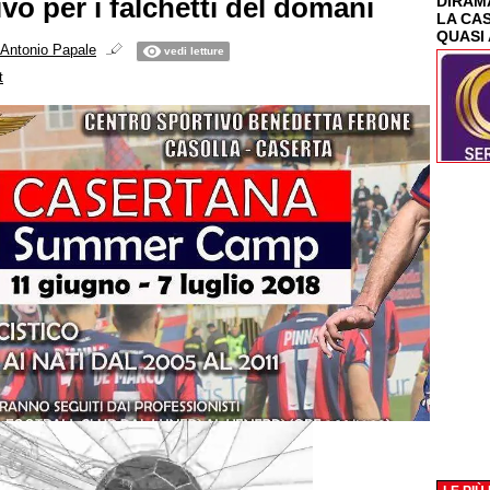
vo per i falchetti del domani
DIRAMA
LA CA
QUASI 
Antonio Papale
vedi letture
t