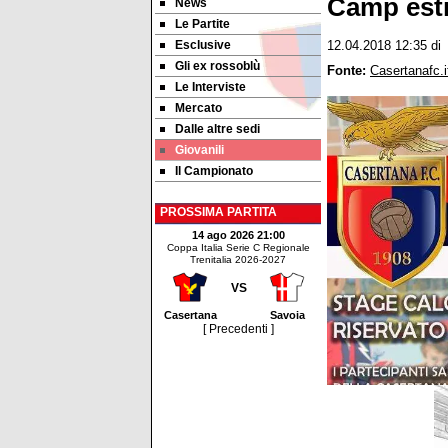
Camp esti
News
Le Partite
Esclusive
12.04.2018 12:35
di
Gli ex rossoblù
Fonte:
Casertanafc.i
Le Interviste
Mercato
Dalle altre sedi
Giovanili
Il Campionato
PROSSIMA PARTITA
14 ago 2026 21:00
Coppa Italia Serie C Regionale
Trenitalia 2026-2027
VS
Casertana
Savoia
[ Precedenti ]