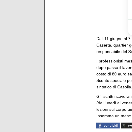
Dall’11 giugno al 7
Caserta, quartier g
responsabile del S
I professionisti me
dopo passo il lavoro
costo di 80 euro s
Sconto speciale pe
sintetico di Casolla
Gli iscritti ricever
(dal lunedì al vene
lezioni sul corpo u
Insomma un mese tu
condividi
tw