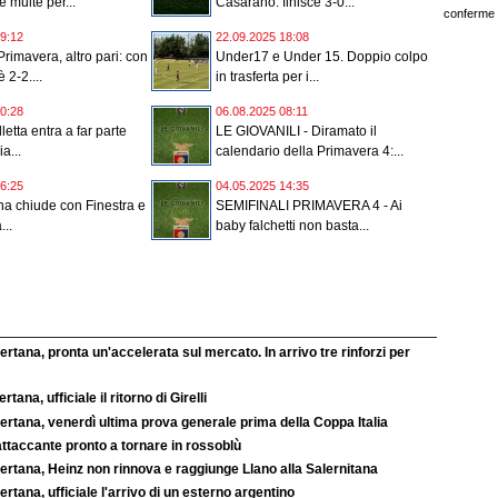
e multe per...
Casarano: finisce 3-0...
conferme e
9:12
22.09.2025 18:08
rimavera, altro pari: con
Under17 e Under 15. Doppio colpo
 2-2....
in trasferta per i...
0:28
06.08.2025 08:11
letta entra a far parte
LE GIOVANILI - Diramato il
a...
calendario della Primavera 4:...
6:25
04.05.2025 14:35
a chiude con Finestra e
SEMIFINALI PRIMAVERA 4 - Ai
...
baby falchetti non basta...
rtana, pronta un'accelerata sul mercato. In arrivo tre rinforzi per
rtana, ufficiale il ritorno di Girelli
rtana, venerdì ultima prova generale prima della Coppa Italia
ttaccante pronto a tornare in rossoblù
ertana, Heinz non rinnova e raggiunge Llano alla Salernitana
rtana, ufficiale l'arrivo di un esterno argentino