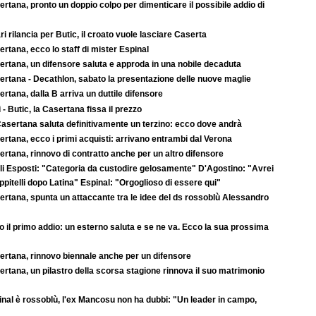
rtana, pronto un doppio colpo per dimenticare il possibile addio di
ari rilancia per Butic, il croato vuole lasciare Caserta
rtana, ecco lo staff di mister Espinal
ertana, un difensore saluta e approda in una nobile decaduta
ertana - Decathlon, sabato la presentazione delle nuove maglie
rtana, dalla B arriva un duttile difensore
 - Butic, la Casertana fissa il prezzo
asertana saluta definitivamente un terzino: ecco dove andrà
rtana, ecco i primi acquisti: arrivano entrambi dal Verona
rtana, rinnovo di contratto anche per un altro difensore
li Esposti: "Categoria da custodire gelosamente" D'Agostino: "Avrei
pitelli dopo Latina" Espinal: "Orgoglioso di essere qui"
ertana, spunta un attaccante tra le idee del ds rossoblù Alessandro
 il primo addio: un esterno saluta e se ne va. Ecco la sua prossima
ertana, rinnovo biennale anche per un difensore
rtana, un pilastro della scorsa stagione rinnova il suo matrimonio
inal è rossoblù, l'ex Mancosu non ha dubbi: "Un leader in campo,