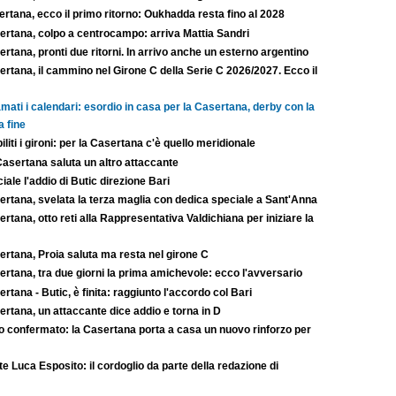
rtana, ecco il primo ritorno: Oukhadda resta fino al 2028
ertana, colpo a centrocampo: arriva Mattia Sandri
rtana, pronti due ritorni. In arrivo anche un esterno argentino
rtana, il cammino nel Girone C della Serie C 2026/2027. Ecco il
mati i calendari: esordio in casa per la Casertana, derby con la
a fine
iliti i gironi: per la Casertana c'è quello meridionale
Casertana saluta un altro attaccante
ciale l'addio di Butic direzione Bari
ertana, svelata la terza maglia con dedica speciale a Sant'Anna
rtana, otto reti alla Rappresentativa Valdichiana per iniziare la
ertana, Proia saluta ma resta nel girone C
rtana, tra due giorni la prima amichevole: ecco l'avversario
rtana - Butic, è finita: raggiunto l'accordo col Bari
rtana, un attaccante dice addio e torna in D
to confermato: la Casertana porta a casa un nuovo rinforzo per
e Luca Esposito: il cordoglio da parte della redazione di