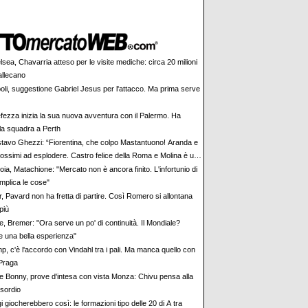
sea, Chavarria atteso per le visite mediche: circa 20 milioni
allecano
oli, suggestione Gabriel Jesus per l'attacco. Ma prima serve
efezza inizia la sua nuova avventura con il Palermo. Ha
la squadra a Perth
tavo Ghezzi: “Fiorentina, che colpo Mastantuono! Aranda e
rossimi ad esplodere. Castro felice della Roma e Molina è un
ia, Matachione: "Mercato non è ancora finito. L'infortunio di
plica le cose"
r, Pavard non ha fretta di partire. Così Romero si allontana
più
e, Bremer: "Ora serve un po' di continuità. Il Mondiale?
una bella esperienza"
p, c'è l'accordo con Vindahl tra i pali. Ma manca quello con
 Praga
 e Bonny, prove d'intesa con vista Monza: Chivu pensa alla
esordio
 giocherebbero così: le formazioni tipo delle 20 di A tra