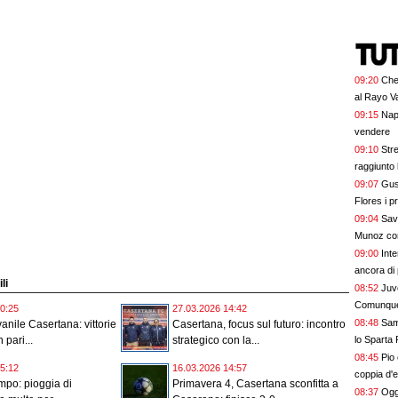
09:20
Chel
al Rayo V
09:15
Nap
vendere
09:10
Str
raggiunto 
09:07
Gus
Flores i p
bel colpo”
09:04
Savo
Munoz com
09:00
Inte
ancora di 
li
08:52
Juv
Comunque 
0:25
27.03.2026 14:42
08:48
Sam
anile Casertana: vittorie
Casertana, focus sul futuro: incontro
lo Sparta
 pari...
strategico con la...
08:45
Pio
5:12
16.03.2026 14:57
coppia d'
mpo: pioggia di
Primavera 4, Casertana sconfitta a
08:37
Oggi