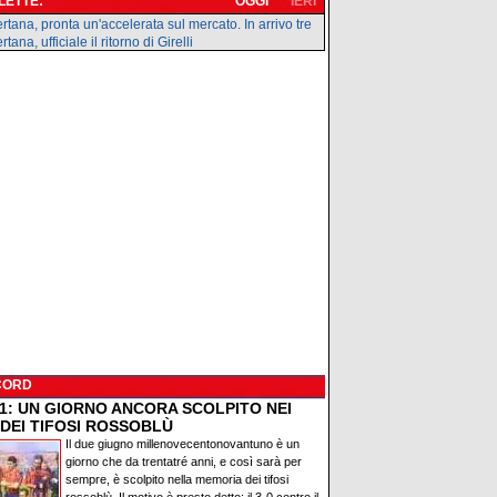
 LETTE:
OGGI
IERI
rtana, pronta un'accelerata sul mercato. In arrivo tre
tana, ufficiale il ritorno di Girelli
CORD
91: UN GIORNO ANCORA SCOLPITO NEI
 DEI TIFOSI ROSSOBLÙ
Il due giugno millenovecentonovantuno è un
giorno che da trentatré anni, e così sarà per
sempre, è scolpito nella memoria dei tifosi