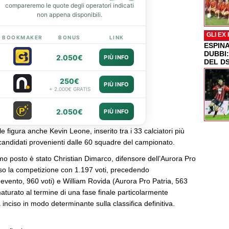
compareremo le quote degli operatori indicati
non appena disponibili.
GLI EX
BOOKMAKER
BONUS
LINK
ESPIN
DUBBI
2.050€
PIÙ INFO
DEL D
250€
PIÙ INFO
+ 2.000€ GRATIS
2.050€
PIÙ INFO
ale figura anche Kevin Leone, inserito tra i 33 calciatori più
 candidati provenienti dalle 60 squadre del campionato.
imo posto è stato Christian Dimarco, difensore dell’Aurora Pro
uso la competizione con 1.197 voti, precedendo
evento, 960 voti) e William Rovida (Aurora Pro Patria, 563
 maturato al termine di una fase finale particolarmente
 inciso in modo determinante sulla classifica definitiva.