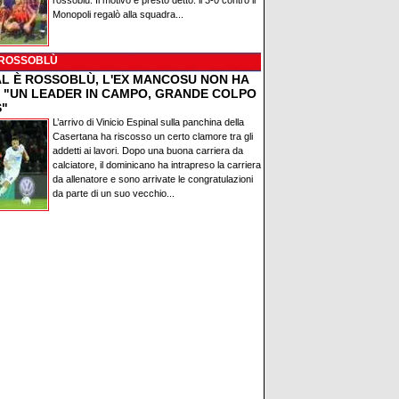
rossoblù. Il motivo è presto detto: il 3-0 contro il
Monopoli regalò alla squadra...
 ROSSOBLÙ
AL È ROSSOBLÙ, L'EX MANCOSU NON HA
: "UN LEADER IN CAMPO, GRANDE COLPO
S"
L’arrivo di Vinicio Espinal sulla panchina della
Casertana ha riscosso un certo clamore tra gli
addetti ai lavori. Dopo una buona carriera da
calciatore, il dominicano ha intrapreso la carriera
da allenatore e sono arrivate le congratulazioni
da parte di un suo vecchio...