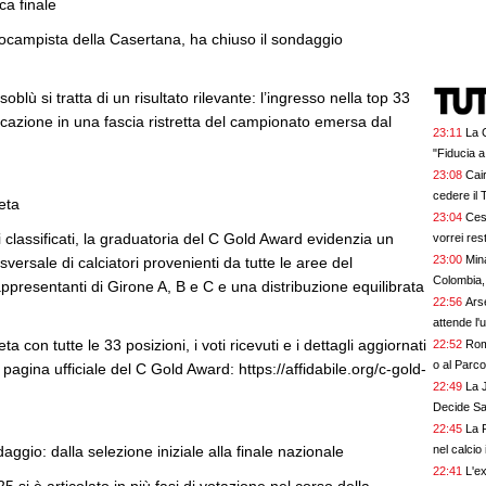
ca finale
ocampista della Casertana, ha chiuso il sondaggio
soblù si tratta di un risultato rilevante: l’ingresso nella top 33
ocazione in una fascia ristretta del campionato emersa dal
23:11
La 
"Fiducia a
23:08
Cai
cedere il 
eta
23:04
Ces
i classificati, la graduatoria del C Gold Award evidenzia un
vorrei re
23:00
Min
versale di calciatori provenienti da tutte le aree del
Colombia,
presentanti di Girone A, B e C e una distribuzione equilibrata
22:56
Ars
attende l'uf
ta con tutte le 33 posizioni, i voti ricevuti e i dettagli aggiornati
22:52
Rom
o al Parco
 pagina ufficiale del C Gold Award: https://affidabile.org/c-gold-
22:49
La 
Decide Sa
22:45
La F
aggio: dalla selezione iniziale alla finale nazionale
nel calcio 
22:41
L'ex