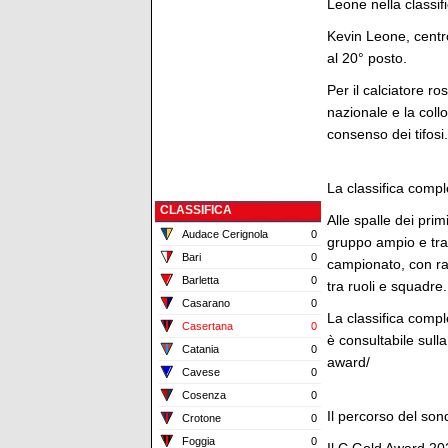
Leone nella classifi
Kevin Leone, centr
al 20° posto.
Per il calciatore ros
nazionale e la coll
consenso dei tifosi.
La classifica compl
CLASSIFICA
Alle spalle dei prim
Audace Cerignola
0
gruppo ampio e tras
Bari
0
campionato, con rap
Barletta
0
tra ruoli e squadre.
Casarano
0
La classifica comple
Casertana
0
è consultabile sulla
Catania
0
award/
Cavese
0
Cosenza
0
Il percorso del sond
Crotone
0
Foggia
0