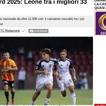
d 2025: Leone tra i migliori 33
DIRAMA
LA CA
QUASI 
o nazionale da oltre 11.000 voti: il calciatore rossoblù tra i più
ori
i
TC Redazione
vedi letture