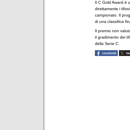
Il C Gold Award è 
direttamente i tifos
campionato. Il prog
di una classifica fi
Il premio non valuta
il gradimento dei ti
della Serie C.
condividi
tw