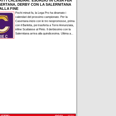
TI I CALENDARI: ESORDIO IN CASA PER
SERTANA, DERBY CON LA SALERNITANA
ALLA FINE
Pochi minuti fa, la Lega Pro ha diramato i
calendari del prossimo campionato. Per la
Casertana inizio con le tre neopromosse, prima
con il Barletta, poi trasferta a Torre Annunziata,
infine Scafatese al Pinto. Il derbissimo con la
Salernitana arriva alla quindicesima. Ultima a...