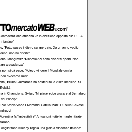
Confederazione africana va in direzione opposta alla UEFA:
 Infantino"
ro: "Fatto passo indietro sul mercato. Da un anno voglio
Torino, non ho offerte"
ena, Mangraviti: "Rinnovo? ci sono discorsi aperti. Non
stare a scadenza"
a non si dà pace: "Volevo vincere il Mondiale con la
 non avevamo limiti"
enal, Bruno Guimaraes ha sostenuto le visite mediche. Si
ficialità
a in Champions, Svilar: "Mi piacerebbe giocare al Bernabeu
 dei Principi"
Juve Stabia vince il Memorial Catello Mari: 1-0 sulla Cavese.
ndrucci
iorentina fa "imbestialire" Antognoni: tutte le maglie ritirate
italiano
 cagliaritano Kilicsoy regala una gioia a Vincenzo Italiano: