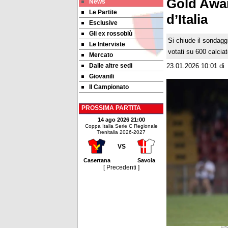
Gold Awar
News
Le Partite
d’Italia
Esclusive
Gli ex rossoblù
Si chiude il sondaggi
Le Interviste
votati su 600 calciat
Mercato
Dalle altre sedi
23.01.2026 10:01
d
Giovanili
Il Campionato
PROSSIMA PARTITA
14 ago 2026 21:00
Coppa Italia Serie C Regionale
Trenitalia 2026-2027
VS
Casertana
Savoia
[ Precedenti ]