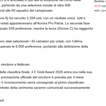
 si è articolato in più fasi di votazione nel corso della
Besiktas 
, partendo da una selezione iniziale di oltre 600
22:37
Lazi
enti alle 60 squadre del campionato.
euro. La s
e A) ha raccolto 2.204 voti, con un risultato unico: tutti e
più votati appartenevano all’Aurora Pro Patria. La seconda fase
izzato 539 preferenze, mentre la terza (Girone C) ha raggiunto
no stati selezionati i 33 calciatori più votati, con l’ultima
perato le 6.000 preferenze, portando alla definizione della
vincitore a febbraio
della classifica finale, il C Gold Award 2025 entra ora nella sua
 premiazione ufficiale del vincitore è prevista per il mese
 il riconoscimento verrà consegnato al primo classificato.
ontesto della cerimonia saranno comunicati successivamente.
ard