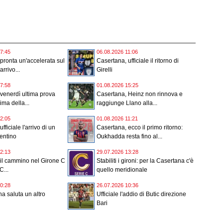
7:45
06.08.2026 11:06
pronta un'accelerata sul
Casertana, ufficiale il ritorno di
arrivo...
Girelli
7:58
01.08.2026 15:25
venerdì ultima prova
Casertana, Heinz non rinnova e
ima della...
raggiunge Llano alla...
2:05
01.08.2026 11:21
fficiale l'arrivo di un
Casertana, ecco il primo ritorno:
entino
Oukhadda resta fino al...
2:13
29.07.2026 13:28
il cammino nel Girone C
Stabiliti i gironi: per la Casertana c'è
C...
quello meridionale
0:28
26.07.2026 10:36
a saluta un altro
Ufficiale l'addio di Butic direzione
Bari