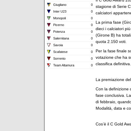
Il C Gold Award 2025
Giugliano
0
stagione di Serie C
Inter U23
0
calciatori apparten
Monopoli
0
La prima fase (Giron
Picerno
0
dieci i calciatori 
Potenza
0
(Girone B) ha total
Salernitana
0
quota 2.150 voti.
Savoia
0
Per la fase finale so
Scafatese
0
votazione che ha su
Sorrento
0
classifica definitiva.
Team Altamura
0
La premiazione del 
Con la definizione 
fase conclusiva. La
di febbraio, quando
Modalità, data e c
Cos’è il C Gold Aw