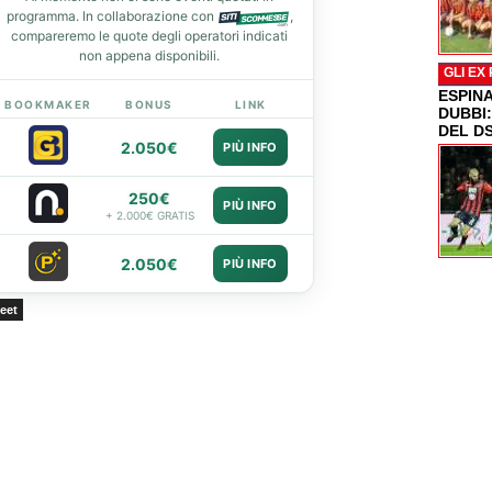
programma. In collaborazione con
,
compareremo le quote degli operatori indicati
non appena disponibili.
GLI EX
ESPIN
BOOKMAKER
BONUS
LINK
DUBBI
DEL D
2.050€
PIÙ INFO
250€
PIÙ INFO
+ 2.000€ GRATIS
2.050€
PIÙ INFO
eet