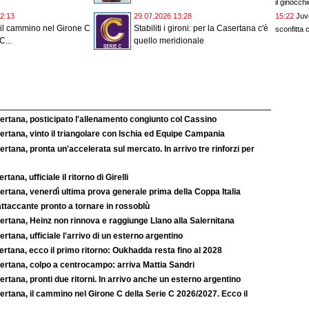
il ginocchi
15:22
Juv
2:13
29.07.2026 13:28
il cammino nel Girone C
Stabiliti i gironi: per la Casertana c'è
sconfitta c
C...
quello meridionale
ertana, posticipato l'allenamento congiunto col Cassino
rtana, vinto il triangolare con Ischia ed Equipe Campania
rtana, pronta un'accelerata sul mercato. In arrivo tre rinforzi per
rtana, ufficiale il ritorno di Girelli
rtana, venerdì ultima prova generale prima della Coppa Italia
ttaccante pronto a tornare in rossoblù
ertana, Heinz non rinnova e raggiunge Llano alla Salernitana
rtana, ufficiale l'arrivo di un esterno argentino
rtana, ecco il primo ritorno: Oukhadda resta fino al 2028
ertana, colpo a centrocampo: arriva Mattia Sandri
rtana, pronti due ritorni. In arrivo anche un esterno argentino
rtana, il cammino nel Girone C della Serie C 2026/2027. Ecco il