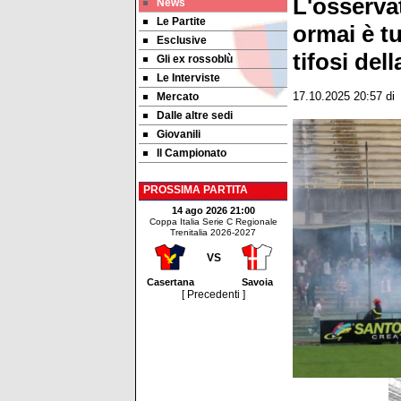
L'osserva
News
Le Partite
ormai è tu
Esclusive
tifosi del
Gli ex rossoblù
Le Interviste
Mercato
17.10.2025 20:57
di
Dalle altre sedi
Giovanili
Il Campionato
PROSSIMA PARTITA
14 ago 2026 21:00
Coppa Italia Serie C Regionale
Trenitalia 2026-2027
VS
Casertana
Savoia
[ Precedenti ]