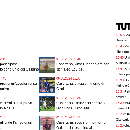
15:52
Spal
Besiktas: 
15:49
More
difensore 
15:45
Un 
2:10
07.08.2026 20:35
punto in vi
posticipato
Casertana, vinto il triangolare con
15:42
Bru
to congiunto col Cassino
Ischia ed Equipe...
voleva più
7:45
06.08.2026 11:06
15:38
Dop
pronta un'accelerata sul
Casertana, ufficiale il ritorno di
mirino c'
arrivo...
Girelli
15:34
Pell
amore"
7:58
01.08.2026 15:25
15:30
Mil
venerdì ultima prova
Casertana, Heinz non rinnova e
ima della...
raggiunge Llano alla...
futuro di 
15:28
"Una
2:05
01.08.2026 11:21
Giancarlo
fficiale l'arrivo di un
Casertana, ecco il primo ritorno:
15:26
Get
entino
Oukhadda resta fino al...