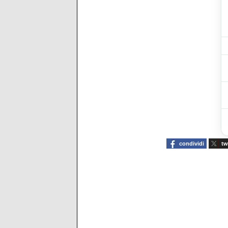
condividi
tw