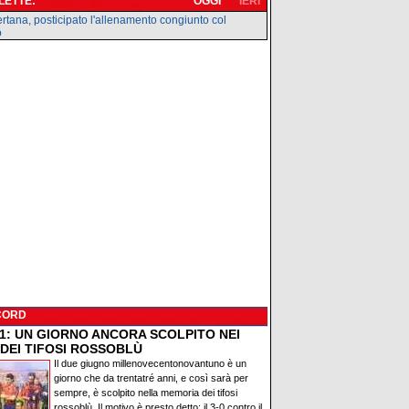
 LETTE:
OGGI
IERI
rtana, posticipato l'allenamento congiunto col
o
CORD
91: UN GIORNO ANCORA SCOLPITO NEI
 DEI TIFOSI ROSSOBLÙ
Il due giugno millenovecentonovantuno è un
giorno che da trentatré anni, e così sarà per
sempre, è scolpito nella memoria dei tifosi
rossoblù. Il motivo è presto detto: il 3-0 contro il