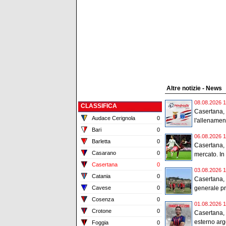
Altre notizie - News
08.08.2026 1
CLASSIFICA
Casertana, 
Audace Cerignola
0
l'allenamen
Bari
0
06.08.2026 1
Barletta
0
Casertana, 
Casarano
0
mercato. In 
Casertana
0
03.08.2026 1
Catania
0
Casertana, 
Cavese
0
generale pr
Cosenza
0
01.08.2026 1
Crotone
0
Casertana, u
esterno arg
Foggia
0