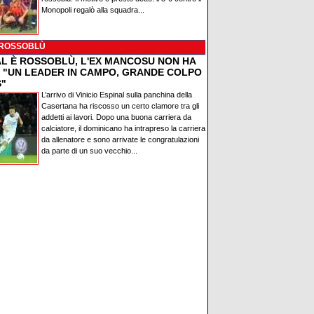
Monopoli regalò alla squadra...
 ROSSOBLÙ
AL È ROSSOBLÙ, L'EX MANCOSU NON HA
: "UN LEADER IN CAMPO, GRANDE COLPO
S"
L’arrivo di Vinicio Espinal sulla panchina della
Casertana ha riscosso un certo clamore tra gli
addetti ai lavori. Dopo una buona carriera da
calciatore, il dominicano ha intrapreso la carriera
da allenatore e sono arrivate le congratulazioni
da parte di un suo vecchio...