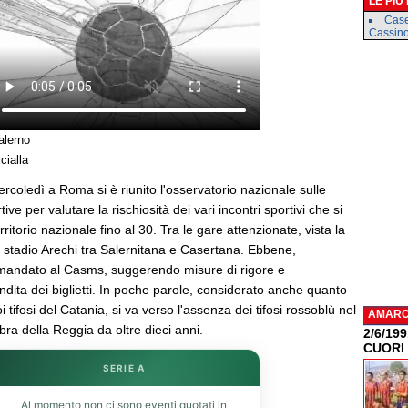
LE PIÙ
Case
Cassin
alerno
cialla
ercoledì a Roma si è riunito l'osservatorio nazionale sulle
ive per valutare la rischiosità dei vari incontri sportivi che si
ritorio nazionale fino al 30. Tra le gare attenzionate, vista la
llo stadio Arechi tra Salernitana e Casertana. Ebbene,
rimandato al Casms, suggerendo misure di rigore e
ita dei biglietti. In poche parole, considerato anche quanto
tifosi del Catania, si va verso l'assenza dei tifosi rossoblù nel
AMAR
bra della Reggia da oltre dieci anni.
2/6/19
CUORI
SERIE A
Al momento non ci sono eventi quotati in