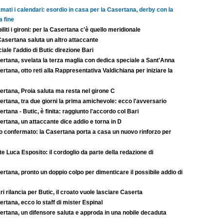
mati i calendari: esordio in casa per la Casertana, derby con la
a fine
iliti i gironi: per la Casertana c'è quello meridionale
Casertana saluta un altro attaccante
ciale l'addio di Butic direzione Bari
ertana, svelata la terza maglia con dedica speciale a Sant'Anna
rtana, otto reti alla Rappresentativa Valdichiana per iniziare la
ertana, Proia saluta ma resta nel girone C
rtana, tra due giorni la prima amichevole: ecco l'avversario
rtana - Butic, è finita: raggiunto l'accordo col Bari
rtana, un attaccante dice addio e torna in D
to confermato: la Casertana porta a casa un nuovo rinforzo per
e Luca Esposito: il cordoglio da parte della redazione di
rtana, pronto un doppio colpo per dimenticare il possibile addio di
ari rilancia per Butic, il croato vuole lasciare Caserta
rtana, ecco lo staff di mister Espinal
ertana, un difensore saluta e approda in una nobile decaduta