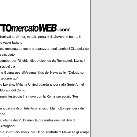
letti valuta Arthur, ma alla porta della Juventus bussa il
lo vuole Italiano
tti continua a ricevere apprezzamenti: anche il Cittadella sul
svincolato
bomber per Ringhio, dietro dipende da Romagnoli: Lazio, il
sta del via
no Guimaraes all'Arsenal, il ds del Newcastle: "Delusi, non
 giocare qui"
o Lukaku, l'Atlanta United guarda ancora alla Serie A: nel
è Morata del Como
egrini festeggia il rinnovo con la Roma sui social: "Per
an a caccia di un talento offensivo. Ma molto dipenderà dal
Leao
 vita da dieci". Domani la presentazione del libro di
 Antognoni
afe, infortunio shock per Uche: l'entrata di Mawissa gli rompe