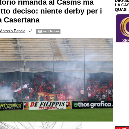
torio rimanda al Casms ma
DIRAMA
LA CA
tto deciso: niente derby per i
QUASI 
la Casertana
Antonio Papale
vedi letture