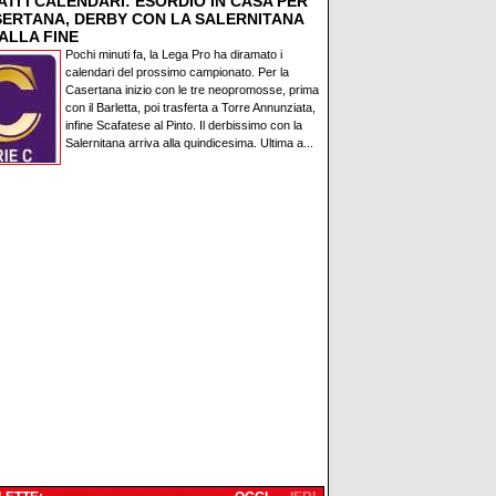
TI I CALENDARI: ESORDIO IN CASA PER
SERTANA, DERBY CON LA SALERNITANA
ALLA FINE
Pochi minuti fa, la Lega Pro ha diramato i
calendari del prossimo campionato. Per la
Casertana inizio con le tre neopromosse, prima
con il Barletta, poi trasferta a Torre Annunziata,
infine Scafatese al Pinto. Il derbissimo con la
Salernitana arriva alla quindicesima. Ultima a...