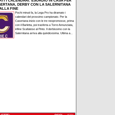
TI I CALENDARI: ESORDIO IN CASA PER
SERTANA, DERBY CON LA SALERNITANA
ALLA FINE
Pochi minuti fa, la Lega Pro ha diramato i
calendari del prossimo campionato. Per la
Casertana inizio con le tre neopromosse, prima
con il Barletta, poi trasferta a Torre Annunziata,
infine Scafatese al Pinto. Il derbissimo con la
Salernitana arriva alla quindicesima. Ultima a...