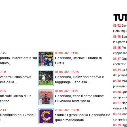
08:52
Juv
Comunque 
08:48
Sam
lo Sparta
08:45
Pio
coppia d'
7:45
06.08.2026 11:06
pronta un'accelerata sul
Casertana, ufficiale il ritorno di
08:37
Oggi
arrivo...
Girelli
conferme e
08:34
La S
7:58
01.08.2026 15:25
dei primi 
venerdì ultima prova
Casertana, Heinz non rinnova e
08:30
Mil
ima della...
raggiunge Llano alla...
possiamo 
2:05
01.08.2026 11:21
08:30
Quo
fficiale l'arrivo di un
Casertana, ecco il primo ritorno:
sempre pi
entino
Oukhadda resta fino al...
08:27
Napo
valuterà 
2:13
29.07.2026 13:28
08:23
Juv
il cammino nel Girone C
Stabiliti i gironi: per la Casertana c'è
competizio
C...
quello meridionale
08:19
Oggi