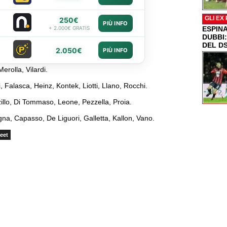
GLI EX
250€
PIÙ INFO
+ 2.000€ GRATIS
ESPIN
DUBBI
DEL D
2.050€
PIÙ INFO
Merolla, Vilardi.
i, Falasca, Heinz, Kontek, Liotti, Llano, Rocchi.
illo, Di Tommaso, Leone, Pezzella, Proia.
gna, Capasso, De Liguori, Galletta, Kallon, Vano.
eet