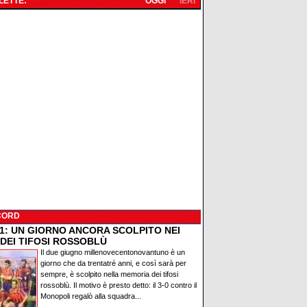
 LETTE:
OGGI
IERI
CORD
91: UN GIORNO ANCORA SCOLPITO NEI
 DEI TIFOSI ROSSOBLÙ
Il due giugno millenovecentonovantuno è un
giorno che da trentatré anni, e così sarà per
sempre, è scolpito nella memoria dei tifosi
rossoblù. Il motivo è presto detto: il 3-0 contro il
Monopoli regalò alla squadra...