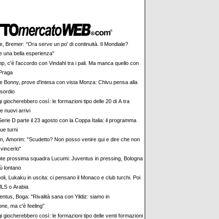
e, Bremer: "Ora serve un po' di continuità. Il Mondiale?
una bella esperienza"
p, c'è l'accordo con Vindahl tra i pali. Ma manca quello con
 Praga
 e Bonny, prove d'intesa con vista Monza: Chivu pensa alla
esordio
 giocherebbero così: le formazioni tipo delle 20 di A tra
 nuovi arrivi
erie D parte il 23 agosto con la Coppa Italia: il programma
due turni
an, Amorim: "Scudetto? Non posso venire qui e dire che non
vincerlo"
te prossima squadra Lucumi: Juventus in pressing, Bologna
ù lontano
li, Lukaku in uscita: ci pensano il Monaco e club turchi. Poi
MLS o Arabia
entus, Boga: "Rivalità sana con Yildiz: siamo in
ne, ma c'è feeling"
 giocherebbero così: le formazioni tipo delle venti formazioni