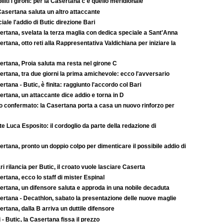
iliti i gironi: per la Casertana c'è quello meridionale
Casertana saluta un altro attaccante
ciale l'addio di Butic direzione Bari
ertana, svelata la terza maglia con dedica speciale a Sant'Anna
rtana, otto reti alla Rappresentativa Valdichiana per iniziare la
ertana, Proia saluta ma resta nel girone C
rtana, tra due giorni la prima amichevole: ecco l'avversario
rtana - Butic, è finita: raggiunto l'accordo col Bari
rtana, un attaccante dice addio e torna in D
to confermato: la Casertana porta a casa un nuovo rinforzo per
e Luca Esposito: il cordoglio da parte della redazione di
rtana, pronto un doppio colpo per dimenticare il possibile addio di
ari rilancia per Butic, il croato vuole lasciare Caserta
rtana, ecco lo staff di mister Espinal
ertana, un difensore saluta e approda in una nobile decaduta
ertana - Decathlon, sabato la presentazione delle nuove maglie
rtana, dalla B arriva un duttile difensore
 - Butic, la Casertana fissa il prezzo