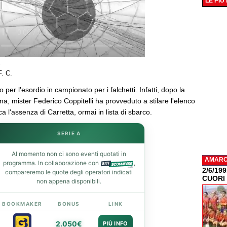
LE PIÙ
F. C.
 per l'esordio in campionato per i falchetti. Infatti, dopo la
tina, mister Federico Coppitelli ha provveduto a stilare l'elenco
a l'assenza di Carretta, ormai in lista di sbarco.
SERIE A
Al momento non ci sono eventi quotati in
AMAR
programma. In collaborazione con
,
2/6/19
compareremo le quote degli operatori indicati
CUORI
non appena disponibili.
BOOKMAKER
BONUS
LINK
2.050€
PIÙ INFO