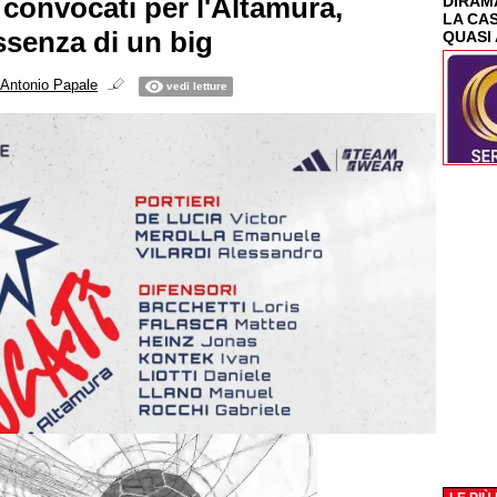
 convocati per l'Altamura,
DIRAMA
LA CA
ssenza di un big
QUASI 
Antonio Papale
vedi letture