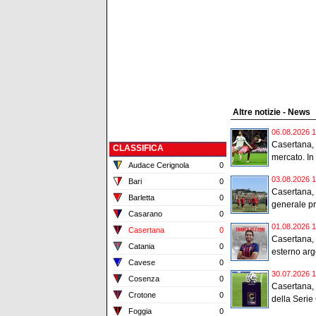
Altre notizie - News
06.08.2026 1
Casertana, 
CLASSIFICA
mercato. In 
Audace Cerignola
0
03.08.2026 1
Bari
0
Casertana, 
Barletta
0
generale pr
Casarano
0
01.08.2026 1
Casertana
0
Casertana, u
Catania
0
esterno arg
Cavese
0
30.07.2026 1
Cosenza
0
Casertana, 
Crotone
0
della Serie 
Foggia
0