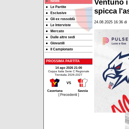
Ventuno i
News
Le Partite
spicca l'a
Esclusive
Gli ex rossoblù
24.08.2025 16:36
di
Le Interviste
Mercato
Dalle altre sedi
Giovanili
Il Campionato
PROSSIMA PARTITA
14 ago 2026 21:00
Coppa Italia Serie C Regionale
Trenitalia 2026-2027
VS
Casertana
Savoia
[ Precedenti ]