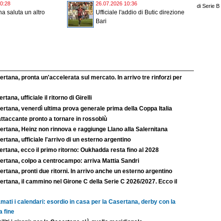
0:28
26.07.2026 10:36
di Serie B
a saluta un altro
Ufficiale l'addio di Butic direzione
Bari
rtana, pronta un'accelerata sul mercato. In arrivo tre rinforzi per
rtana, ufficiale il ritorno di Girelli
rtana, venerdì ultima prova generale prima della Coppa Italia
ttaccante pronto a tornare in rossoblù
ertana, Heinz non rinnova e raggiunge Llano alla Salernitana
rtana, ufficiale l'arrivo di un esterno argentino
rtana, ecco il primo ritorno: Oukhadda resta fino al 2028
ertana, colpo a centrocampo: arriva Mattia Sandri
rtana, pronti due ritorni. In arrivo anche un esterno argentino
rtana, il cammino nel Girone C della Serie C 2026/2027. Ecco il
mati i calendari: esordio in casa per la Casertana, derby con la
a fine