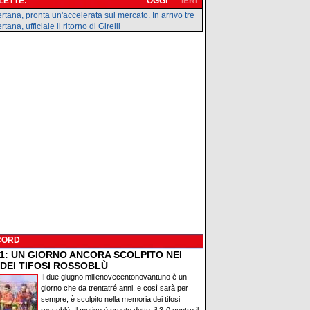
 LETTE:
OGGI
IERI
rtana, pronta un'accelerata sul mercato. In arrivo tre
tana, ufficiale il ritorno di Girelli
CORD
91: UN GIORNO ANCORA SCOLPITO NEI
 DEI TIFOSI ROSSOBLÙ
Il due giugno millenovecentonovantuno è un
giorno che da trentatré anni, e così sarà per
sempre, è scolpito nella memoria dei tifosi