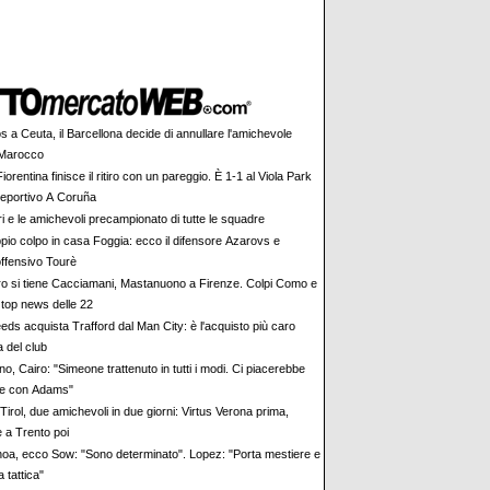
s a Ceuta, il Barcellona decide di annullare l'amichevole
n Marocco
iorentina finisce il ritiro con un pareggio. È 1-1 al Viola Park
Deportivo A Coruña
tiri e le amichevoli precampionato di tutte le squadre
pio colpo in casa Foggia: ecco il difensore Azarovs e
offensivo Tourè
ro si tiene Cacciamani, Mastanuono a Firenze. Colpi Como e
 top news delle 22
eeds acquista Trafford dal Man City: è l'acquisto più caro
a del club
no, Cairo: "Simeone trattenuto in tutti i modi. Ci piacerebbe
he con Adams"
irol, due amichevoli in due giorni: Virtus Verona prima,
e a Trento poi
oa, ecco Sow: "Sono determinato". Lopez: "Porta mestiere e
a tattica"