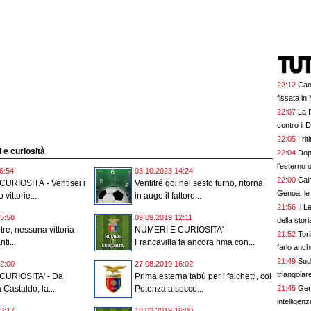
22:12
Cao
fissata i
22:07
La F
contro il 
22:05
I ri
i e curiosità
22:04
Dop
l'esterno 
6:54
03.10.2023 14:24
22:00
Cai
URIOSITÀ - Ventisei i
Ventitré gol nel sesto turno, ritorna
Genoa: le
 vittorie...
in auge il fattore...
21:56
Il L
5:58
09.09.2019 12:11
della stori
 tre, nessuna vittoria
NUMERI E CURIOSITA' -
21:52
Tori
ti...
Francavilla fa ancora rima con...
farlo anc
21:49
SudT
2:00
27.08.2019 16:02
triangolar
CURIOSITA' - Da
Prima esterna tabù per i falchetti, col
21:45
Gen
 Castaldo, la...
Potenza a secco...
intelligenz
3:17
18.03.2019 16:00