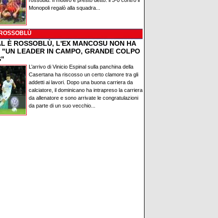
rossoblù. Il motivo è presto detto: il 3-0 contro il
Monopoli regalò alla squadra...
 ROSSOBLÙ
AL È ROSSOBLÙ, L'EX MANCOSU NON HA
: "UN LEADER IN CAMPO, GRANDE COLPO
S"
L’arrivo di Vinicio Espinal sulla panchina della
Casertana ha riscosso un certo clamore tra gli
addetti ai lavori. Dopo una buona carriera da
calciatore, il dominicano ha intrapreso la carriera
da allenatore e sono arrivate le congratulazioni
da parte di un suo vecchio...