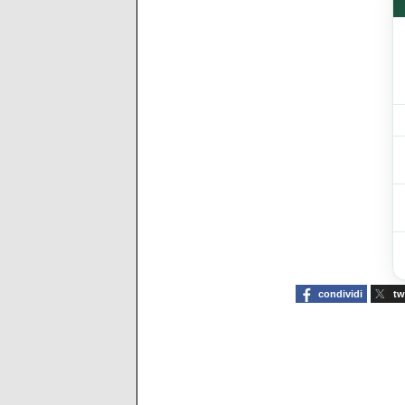
condividi
tw