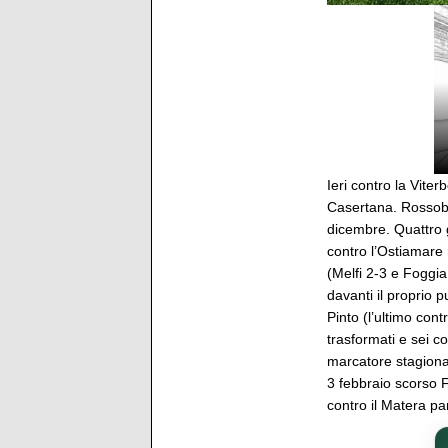
Ieri contro la Viter
Casertana. Rossobl
dicembre. Quattro g
contro l’Ostiamare 
(Melfi 2-3 e Foggia 
davanti il proprio p
Pinto (l’ultimo cont
trasformati e sei co
marcatore stagional
3 febbraio scorso Fr
contro il Matera pa