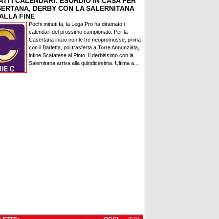
TI I CALENDARI: ESORDIO IN CASA PER
SERTANA, DERBY CON LA SALERNITANA
ALLA FINE
Pochi minuti fa, la Lega Pro ha diramato i
calendari del prossimo campionato. Per la
Casertana inizio con le tre neopromosse, prima
con il Barletta, poi trasferta a Torre Annunziata,
infine Scafatese al Pinto. Il derbissimo con la
Salernitana arriva alla quindicesima. Ultima a...