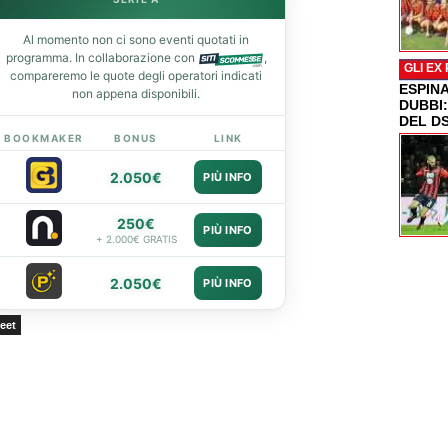
Al momento non ci sono eventi quotati in
programma. In collaborazione con
,
GLI EX
compareremo le quote degli operatori indicati
ESPIN
non appena disponibili.
DUBBI
DEL D
BOOKMAKER
BONUS
LINK
2.050€
PIÙ INFO
250€
PIÙ INFO
+ 2.000€ GRATIS
2.050€
PIÙ INFO
eet