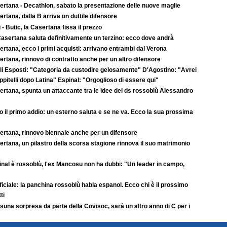
ertana - Decathlon, sabato la presentazione delle nuove maglie
rtana, dalla B arriva un duttile difensore
 - Butic, la Casertana fissa il prezzo
asertana saluta definitivamente un terzino: ecco dove andrà
rtana, ecco i primi acquisti: arrivano entrambi dal Verona
rtana, rinnovo di contratto anche per un altro difensore
li Esposti: "Categoria da custodire gelosamente" D'Agostino: "Avrei
pitelli dopo Latina" Espinal: "Orgoglioso di essere qui"
ertana, spunta un attaccante tra le idee del ds rossoblù Alessandro
 il primo addio: un esterno saluta e se ne va. Ecco la sua prossima
ertana, rinnovo biennale anche per un difensore
rtana, un pilastro della scorsa stagione rinnova il suo matrimonio
inal è rossoblù, l'ex Mancosu non ha dubbi: "Un leader in campo,
ficiale: la panchina rossoblù habla espanol. Ecco chi è il prossimo
ti
una sorpresa da parte della Covisoc, sarà un altro anno di C per i