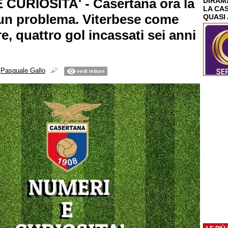
CURIOSITA' - Casertana ora la
DIRAMA
LA CA
è un problema. Viterbese come
QUASI 
e, quattro gol incassati sei anni
i
Pasquale Gallo
vedi letture