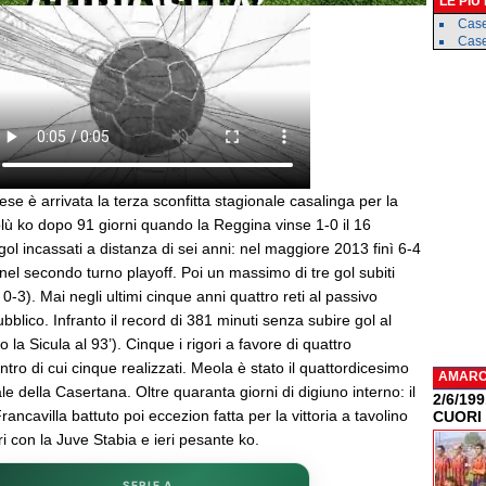
LE PIÙ
Case
Caser
bese è arrivata la terza sconfitta stagionale casalinga per la
ù ko dopo 91 giorni quando la Reggina vinse 1-0 il 16
ol incassati a distanza di sei anni: nel maggiore 2013 finì 6-4
nel secondo turno playoff. Poi un massimo di tre gol subiti
0-3). Mai negli ultimi cinque anni quattro reti al passivo
ubblico. Infranto il record di 381 minuti senza subire gol al
ro la Sicula al 93’). Cinque i rigori a favore di quattro
ntro di cui cinque realizzati. Meola è stato il quattordicesimo
AMAR
e della Casertana. Oltre quaranta giorni di digiuno interno: il
2/6/19
ancavilla battuto poi eccezion fatta per la vittoria a tavolino
CUORI
ri con la Juve Stabia e ieri pesante ko.
SERIE A