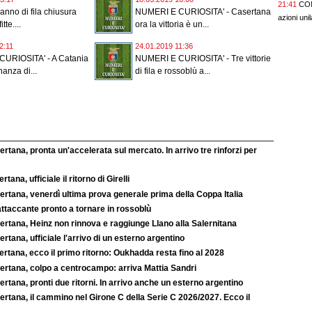
21:41
CON
 anno di fila chiusura
NUMERI E CURIOSITA' - Casertana
azioni unil
tte....
ora la vittoria è un...
2:11
24.01.2019 11:36
URIOSITA' - A Catania
NUMERI E CURIOSITA' - Tre vittorie
nanza di...
di fila e rossoblù a...
rtana, pronta un'accelerata sul mercato. In arrivo tre rinforzi per
rtana, ufficiale il ritorno di Girelli
rtana, venerdì ultima prova generale prima della Coppa Italia
ttaccante pronto a tornare in rossoblù
ertana, Heinz non rinnova e raggiunge Llano alla Salernitana
rtana, ufficiale l'arrivo di un esterno argentino
rtana, ecco il primo ritorno: Oukhadda resta fino al 2028
ertana, colpo a centrocampo: arriva Mattia Sandri
rtana, pronti due ritorni. In arrivo anche un esterno argentino
rtana, il cammino nel Girone C della Serie C 2026/2027. Ecco il