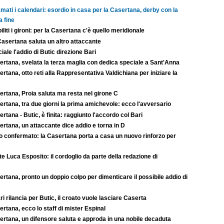
mati i calendari: esordio in casa per la Casertana, derby con la
a fine
iliti i gironi: per la Casertana c'è quello meridionale
Casertana saluta un altro attaccante
ciale l'addio di Butic direzione Bari
ertana, svelata la terza maglia con dedica speciale a Sant'Anna
rtana, otto reti alla Rappresentativa Valdichiana per iniziare la
ertana, Proia saluta ma resta nel girone C
rtana, tra due giorni la prima amichevole: ecco l'avversario
rtana - Butic, è finita: raggiunto l'accordo col Bari
rtana, un attaccante dice addio e torna in D
to confermato: la Casertana porta a casa un nuovo rinforzo per
e Luca Esposito: il cordoglio da parte della redazione di
rtana, pronto un doppio colpo per dimenticare il possibile addio di
ari rilancia per Butic, il croato vuole lasciare Caserta
rtana, ecco lo staff di mister Espinal
ertana, un difensore saluta e approda in una nobile decaduta