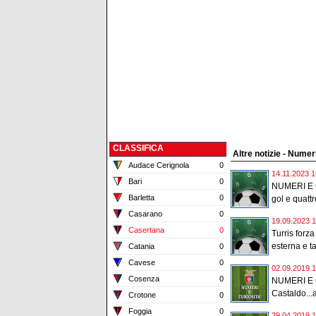
CLASSIFICA
Altre notizie - Numer
Audace Cerignola
0
14.11.2023 1
Bari
0
NUMERI E C
Barletta
0
gol e quattro
Casarano
0
19.09.2023 1
Casertana
0
Turris forza
esterna e tan
Catania
0
Cavese
0
02.09.2019 1
Cosenza
0
NUMERI E 
Castaldo...a
Crotone
0
Foggia
0
29.04.2019 1