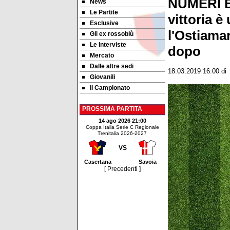
NUMERI E 
News
Le Partite
vittoria 
Esclusive
l'Ostiamar
Gli ex rossoblù
Le Interviste
dopo
Mercato
Dalle altre sedi
18.03.2019 16:00
d
Giovanili
Il Campionato
PROSSIMA PARTITA
14 ago 2026 21:00
Coppa Italia Serie C Regionale
Trenitalia 2026-2027
VS
Casertana
Savoia
[ Precedenti ]