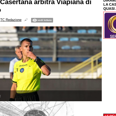
Casertana arbitra Viapiana di
DIRAMA
LA CA
o
QUASI 
i
TC Redazione
vedi letture
t