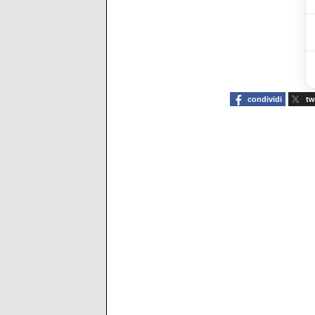
condividi
tw