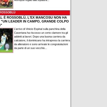
Monopoli regalò alla squadra...
 ROSSOBLÙ
AL È ROSSOBLÙ, L'EX MANCOSU NON HA
: "UN LEADER IN CAMPO, GRANDE COLPO
S"
L’arrivo di Vinicio Espinal sulla panchina della
Casertana ha riscosso un certo clamore tra gli
addetti ai lavori. Dopo una buona carriera da
calciatore, il dominicano ha intrapreso la carriera
da allenatore e sono arrivate le congratulazioni
da parte di un suo vecchio...