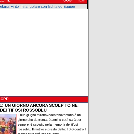
 LETTE:
OGGI
IERI
rtana, vinto il triangolare con Ischia ed Equipe
CORD
91: UN GIORNO ANCORA SCOLPITO NEI
 DEI TIFOSI ROSSOBLÙ
Il due giugno millenovecentonovantuno è un
giorno che da trentatré anni, e così sarà per
sempre, è scolpito nella memoria dei tifosi
rossoblù. Il motivo è presto detto: il 3-0 contro il