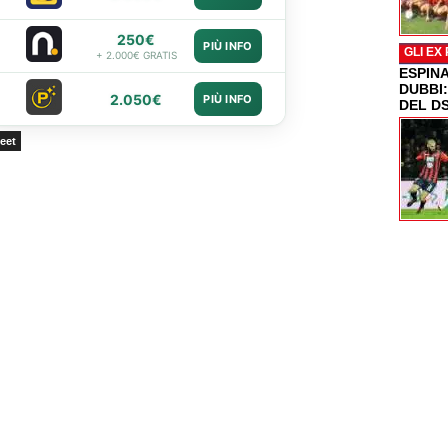
250€
PIÙ INFO
GLI EX
+ 2.000€ GRATIS
ESPIN
DUBBI
2.050€
PIÙ INFO
DEL D
eet