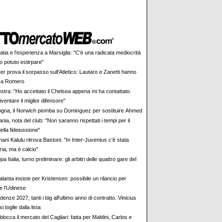
tia e l'esperienza a Marsiglia: "C'è una radicata mediocrità
 potuto estirpare"
ter prova il sorpasso sull'Atletico: Lautaro e Zanetti hanno
o a Romero
estra: "Ho accettato il Chelsea appena mi ha contattato.
iventare il miglior difensore"
ogna, il Norwich piomba su Dominguez per sostituire Ahmed
nia, nota del club: "Non saranno rispettati i tempi per il
ella fideiussione"
ni Kalulu ritrova Bastoni: "In Inter-Juventus c'è stata
izia, ma è calcio"
a Italia, turno preliminare: gli arbitri delle quattro gare del
alanta insiste per Kristensen: possibile un rilancio per
e l'Udinese
enze 2027, tanti i big all'ultimo anno di contratto. Vinicius
i toglie dalla lista
blocca il mercato del Cagliari: fatta per Maldini, Carlos e