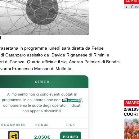
LE PIÙ
Case
i
asertana in programma lunedì sarà diretta da Felipe
 di Catanzaro assistito da Davide Rignanese di Rimini e
i di Faenza. Quarto ufficiale il sig. Andrea Palmieri di Brindisi.
anni Francesco Massari di Molfetta.
SERIE A
Al momento non ci sono eventi quotati in
programma. In collaborazione con
,
AMAR
compareremo le quote degli operatori indicati
2/6/19
non appena disponibili.
CUORI
BOOKMAKER
BONUS
LINK
2.050€
PIÙ INFO