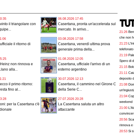
0:35
06.08.2026 17:45
into il triangolare con
Casertana, pronta un'accelerata sul
quipe...
mercato. In arrivo...
21:26
Bena
che non ho
1:06
03.08.2026 17:58
21:23
L'In
fficiale il ritorno di
Casertana, venerdì ultima prova
telefonat
generale prima della...
21:19
Pal
5:25
01.08.2026 12:05
Spero di d
 Heinz non rinnova e
Casertana, ufficiale l'arrivo di un
21:15
Bol
lano alla...
esterno argentino
21:11
Cata
deposito d
1:21
30.07.2026 12:13
cco il primo ritorno:
Casertana, il cammino nel Girone C
21:08
Doma
sta fino al...
della Serie C...
un'ingiust
21:04
Copp
3:28
27.07.2026 20:28
weekend
gironi: per la Casertana c'è
La Casertana saluta un altro
21:00
L'At
dionale
attaccante
convincer
20:56
Scad
rinnova e s
20:53
Si s