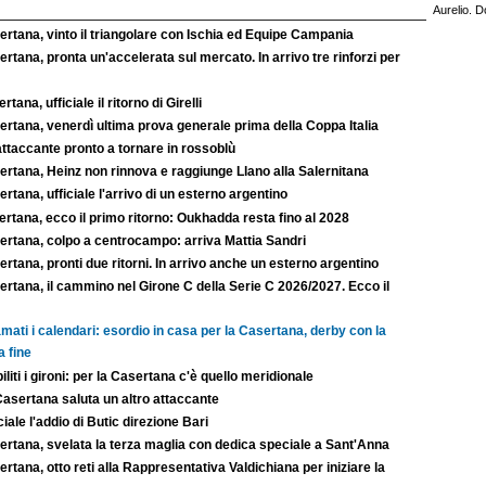
Aurelio. D
rtana, vinto il triangolare con Ischia ed Equipe Campania
rtana, pronta un'accelerata sul mercato. In arrivo tre rinforzi per
rtana, ufficiale il ritorno di Girelli
rtana, venerdì ultima prova generale prima della Coppa Italia
ttaccante pronto a tornare in rossoblù
ertana, Heinz non rinnova e raggiunge Llano alla Salernitana
rtana, ufficiale l'arrivo di un esterno argentino
rtana, ecco il primo ritorno: Oukhadda resta fino al 2028
ertana, colpo a centrocampo: arriva Mattia Sandri
rtana, pronti due ritorni. In arrivo anche un esterno argentino
rtana, il cammino nel Girone C della Serie C 2026/2027. Ecco il
mati i calendari: esordio in casa per la Casertana, derby con la
a fine
iliti i gironi: per la Casertana c'è quello meridionale
Casertana saluta un altro attaccante
ciale l'addio di Butic direzione Bari
ertana, svelata la terza maglia con dedica speciale a Sant'Anna
rtana, otto reti alla Rappresentativa Valdichiana per iniziare la