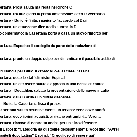
ertana, Proia saluta ma resta nel girone C
rtana, tra due giorni la prima amichevole: ecco l'avversario
rtana - Butic, è finita: raggiunto l'accordo col Bari
rtana, un attaccante dice addio e torna in D
to confermato: la Casertana porta a casa un nuovo rinforzo per
e Luca Esposito: il cordoglio da parte della redazione di
rtana, pronto un doppio colpo per dimenticare il possibile addio di
ari rilancia per Butic, il croato vuole lasciare Caserta
rtana, ecco lo staff di mister Espinal
ertana, un difensore saluta e approda in una nobile decaduta
ertana - Decathlon, sabato la presentazione delle nuove maglie
rtana, dalla B arriva un duttile difensore
 - Butic, la Casertana fissa il prezzo
asertana saluta definitivamente un terzino: ecco dove andrà
rtana, ecco i primi acquisti: arrivano entrambi dal Verona
rtana, rinnovo di contratto anche per un altro difensore
li Esposti: "Categoria da custodire gelosamente" D'Agostino: "Avrei
pitelli dopo Latina" Espinal: "Orgoglioso di essere qui"