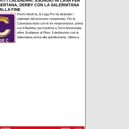
TI I CALENDARI: ESORDIO IN CASA PER
SERTANA, DERBY CON LA SALERNITANA
ALLA FINE
Pochi minuti fa, la Lega Pro ha diramato i
calendari del prossimo campionato. Per la
Casertana inizio con le tre neopromosse, prima
con il Barletta, poi trasferta a Torre Annunziata,
infine Scafatese al Pinto. Il derbissimo con la
Salernitana arriva alla quindicesima. Ultima a...