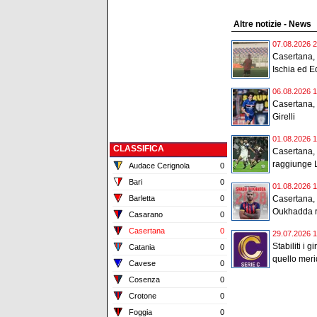
Altre notizie - News
07.08.2026 2
Casertana, v
Ischia ed E
06.08.2026 1
Casertana, u
Girelli
01.08.2026 1
CLASSIFICA
Casertana,
raggiunge L
Audace Cerignola
0
Bari
0
01.08.2026 1
Barletta
0
Casertana, e
Oukhadda re
Casarano
0
Casertana
0
29.07.2026 1
Stabiliti i 
Catania
0
quello meri
Cavese
0
Cosenza
0
Crotone
0
Foggia
0