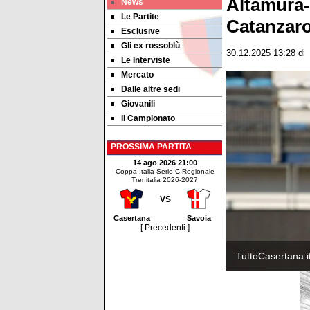
Altamura-
News
Le Partite
Catanzar
Esclusive
Gli ex rossoblù
30.12.2025 13:28
d
Le Interviste
Mercato
Dalle altre sedi
Giovanili
Il Campionato
PROSSIMA PARTITA
14 ago 2026 21:00
Coppa Italia Serie C Regionale
Trenitalia 2026-2027
VS
Casertana
Savoia
[ Precedenti ]
TuttoCasertana.i