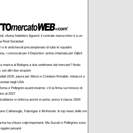
li, sfuma l'obiettivo Aguerd: il centrale marocchino è a un
la Real Sociedad
tiri e le amichevoli precampionato di tutte le squadre
a, i convocati per il Deportivo: prima chiamata per Djibril
a manca al Bologna a due settimane dal mercato? Nodo
, poi altri due acquisti
diali 2026, paura per Messi e Cristiano Ronaldo: minacce e
sventati negli USA
a e Pellegrini avanti insieme: c'è la firma sul rinnovo di
fino al 2027
Scafatese si rinforza anche in porta: preso il classe 2004
lano Calhanoglu, Fabregas e McKennie: le top news delle ore
Parma ha chiuso colpi importanti. Ma Suzuki e Pellegrino sono
rogativi pesanti