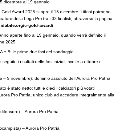
5 dicembre al 19 gennaio
C Gold Award 2025 si apre il 15 dicembre: i tifosi potranno
lciatore della Lega Pro tra i 33 finalisti, attraverso la pagina
ffidabile.org/c-gold-award/
anno aperte fino al 19 gennaio, quando verrà definito il
one 2025.
ni A e B: le prime due fasi del sondaggio
eguito i risultati delle fasi iniziali, svolte a ottobre e
re – 9 novembre): dominio assoluto dell’Aurora Pro Patria
to è stato netto: tutti e dieci i calciatori più votati
urora Pro Patria, unico club ad accedere integralmente alla
difensore) – Aurora Pro Patria
rocampista) – Aurora Pro Patria