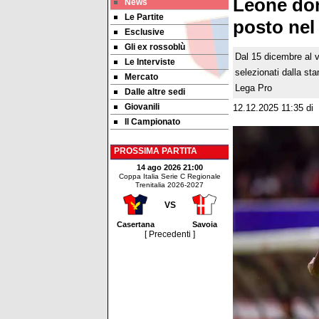
Leone domi
News
Le Partite
posto nel
Esclusive
Gli ex rossoblù
Dal 15 dicembre al via
Le Interviste
selezionati dalla sta
Mercato
Lega Pro
Dalle altre sedi
Giovanili
12.12.2025 11:35
di
Il Campionato
PROSSIMA PARTITA
14 ago 2026 21:00
Coppa Italia Serie C Regionale
Trenitalia 2026-2027
VS
Casertana
Savoia
[ Precedenti ]