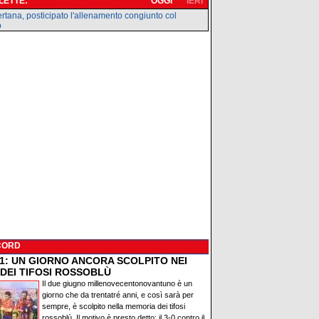
 LETTE:
OGGI
IERI
rtana, posticipato l'allenamento congiunto col
o
CORD
91: UN GIORNO ANCORA SCOLPITO NEI
 DEI TIFOSI ROSSOBLÙ
Il due giugno millenovecentonovantuno è un
giorno che da trentatré anni, e così sarà per
sempre, è scolpito nella memoria dei tifosi
rossoblù. Il motivo è presto detto: il 3-0 contro il