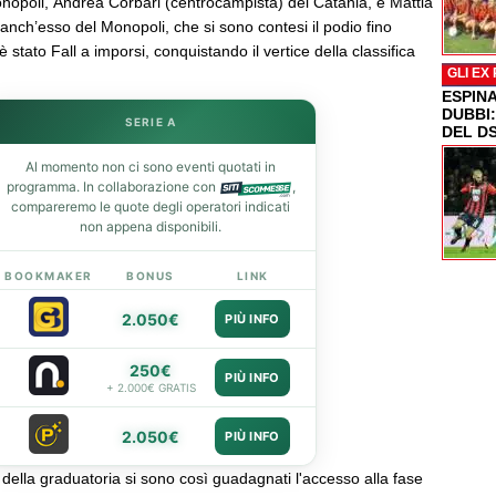
onopoli, Andrea Corbari (centrocampista) del Catania, e Mattia
, anch’esso del Monopoli, che si sono contesi il podio fino
, è stato Fall a imporsi, conquistando il vertice della classifica
GLI EX
ESPIN
DUBBI
SERIE A
DEL D
Al momento non ci sono eventi quotati in
programma. In collaborazione con
,
compareremo le quote degli operatori indicati
non appena disponibili.
BOOKMAKER
BONUS
LINK
2.050€
PIÙ INFO
250€
PIÙ INFO
+ 2.000€ GRATIS
2.050€
PIÙ INFO
ri della graduatoria si sono così guadagnati l'accesso alla fase