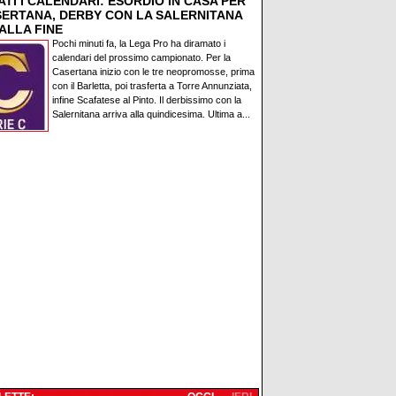
TI I CALENDARI: ESORDIO IN CASA PER
SERTANA, DERBY CON LA SALERNITANA
ALLA FINE
Pochi minuti fa, la Lega Pro ha diramato i
calendari del prossimo campionato. Per la
Casertana inizio con le tre neopromosse, prima
con il Barletta, poi trasferta a Torre Annunziata,
infine Scafatese al Pinto. Il derbissimo con la
Salernitana arriva alla quindicesima. Ultima a...