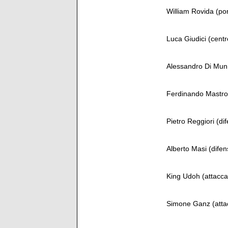
William Rovida (por
Luca Giudici (cent
Alessandro Di Munn
Ferdinando Mastroi
Pietro Reggiori (di
Alberto Masi (difen
King Udoh (attacca
Simone Ganz (attac