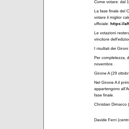
Come votare: dal 1
La fase finale del 
votare il miglior ca
ufficiale:
https://a
Le votazioni rester
vincitore dell'edizi
I risultati dei Giro
Per completezza, di s
novembre.
Girone A (29 ottob
Nel Girone A il prima
appartengono all’A
fase finale.
Christian Dimarco (
Davide Ferri (cent