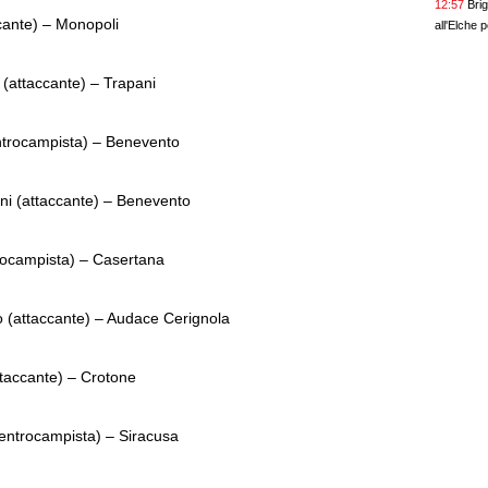
12:57
Brig
accante) – Monopoli
all'Elche p
 (attaccante) – Trapani
ntrocampista) – Benevento
ni (attaccante) – Benevento
rocampista) – Casertana
(attaccante) – Audace Cerignola
taccante) – Crotone
entrocampista) – Siracusa