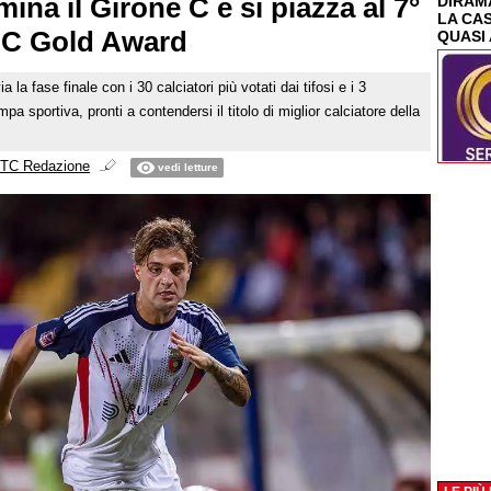
na il Girone C e si piazza al 7°
DIRAMA
LA CA
 C Gold Award
QUASI 
 la fase finale con i 30 calciatori più votati dai tifosi e i 3
mpa sportiva, pronti a contendersi il titolo di miglior calciatore della
TC Redazione
vedi letture