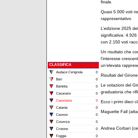
finale.
Quasi 5.000 voti n
rappresentativo
L’edizione 2025 de
significativa: 4.926
con 2.150 voti racc
Un risultato che con
l’interesse crescen
CLASSIFICA
un’elevata rappres
Audace Cerignola
0
Risultati del Girone
Bari
0
Le votazioni del Gi
Barletta
0
graduatoria che rif
Casarano
0
Casertana
0
Ecco i primi dieci c
Catania
0
Maguette Fall (att
Cavese
0
Cosenza
0
Andrea Corbari (ce
Crotone
0
Foggia
0