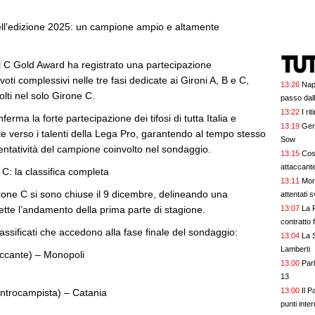
ell’edizione 2025: un campione ampio e altamente
l C Gold Award ha registrato una partecipazione
 voti complessivi nelle tre fasi dedicate ai Gironi A, B e C,
13:26
Napo
olti nel solo Girone C.
passo dal
13:22
I ri
ferma la forte partecipazione dei tifosi di tutta Italia e
13:19
Geno
te verso i talenti della Lega Pro, garantendo al tempo stesso
Sow
entatività del campione coinvolto nel sondaggio.
13:15
Cos
attaccante
 C: la classifica completa
13:11
Mon
rone C si sono chiuse il 9 dicembre, delineando una
attentati 
lette l’andamento della prima parte di stagione.
13:07
La Rom
contratto 
lassificati che accedono alla fase finale del sondaggio:
13:04
La 
Lamberti
accante) – Monopoli
13:00
Par
13
13:00
Il 
ntrocampista) – Catania
punti inter