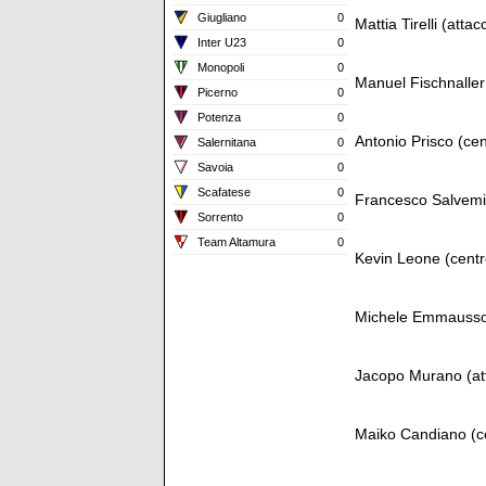
Giugliano
0
Mattia Tirelli (att
Inter U23
0
Monopoli
0
Manuel Fischnaller
Picerno
0
Potenza
0
Antonio Prisco (ce
Salernitana
0
Savoia
0
Scafatese
0
Francesco Salvemi
Sorrento
0
Team Altamura
0
Kevin Leone (cent
Michele Emmausso 
Jacopo Murano (at
Maiko Candiano (c