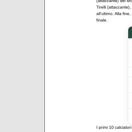
(attaccante) del M
Tirelli (attaccante)
all'ultimo. Alla fine
finale.
I primi 10 calciato