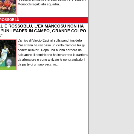
Monopoli regalò alla squadra...
 ROSSOBLÙ
AL È ROSSOBLÙ, L'EX MANCOSU NON HA
: "UN LEADER IN CAMPO, GRANDE COLPO
S"
L’arrivo di Vinicio Espinal sulla panchina della
Casertana ha riscosso un certo clamore tra gli
addetti ai lavori. Dopo una buona carriera da
calciatore, il dominicano ha intrapreso la carriera
da allenatore e sono arrivate le congratulazioni
da parte di un suo vecchio...