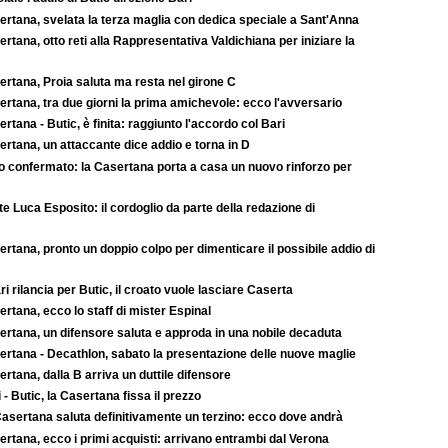
ertana, svelata la terza maglia con dedica speciale a Sant'Anna
rtana, otto reti alla Rappresentativa Valdichiana per iniziare la
ertana, Proia saluta ma resta nel girone C
rtana, tra due giorni la prima amichevole: ecco l'avversario
rtana - Butic, è finita: raggiunto l'accordo col Bari
rtana, un attaccante dice addio e torna in D
to confermato: la Casertana porta a casa un nuovo rinforzo per
e Luca Esposito: il cordoglio da parte della redazione di
rtana, pronto un doppio colpo per dimenticare il possibile addio di
ari rilancia per Butic, il croato vuole lasciare Caserta
rtana, ecco lo staff di mister Espinal
ertana, un difensore saluta e approda in una nobile decaduta
ertana - Decathlon, sabato la presentazione delle nuove maglie
rtana, dalla B arriva un duttile difensore
 - Butic, la Casertana fissa il prezzo
asertana saluta definitivamente un terzino: ecco dove andrà
rtana, ecco i primi acquisti: arrivano entrambi dal Verona