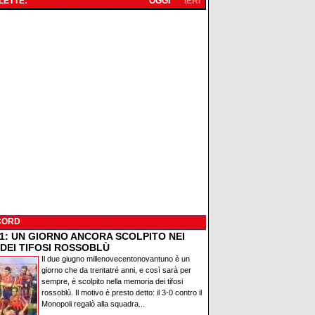
 LETTE:
OGGI
IERI
CORD
91: UN GIORNO ANCORA SCOLPITO NEI
 DEI TIFOSI ROSSOBLÙ
Il due giugno millenovecentonovantuno è un
giorno che da trentatré anni, e così sarà per
sempre, è scolpito nella memoria dei tifosi
rossoblù. Il motivo è presto detto: il 3-0 contro il
Monopoli regalò alla squadra...