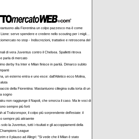
tantuono alla Fiorentina un colpo pazzesco ma è come
 Lione: serve spendere e credere nello scouting per i migliori
iovani italiani: attenzione perché qualcosa sta cambiando
iomercato no stop - Indiscrezioni, trattative e retroscena del
ali di vera Juventus contro il Chelsea. Spalletti ritrova
e parla di mercato
rimo derby fra Inter e Milan finisce in parità. Dimarco subito
impanti
a, un esterno entra e uno esce: dall'Atletico ecco Molina,
aluta
accio della Fiorentina: Mastantuono ciliegina sulla torta di un
da sogno
aku non raggiunge il Napoli, che smorza il caso. Ma le voci di
ono sempre più forti
h al Trabzonspor, il colpo più sorprendente dell'estate: il
co sempre più attraente
solo la Juventus, tutti i risultati e gli accoppiamenti della
Champions League
im e il plauso ad Allegri: "Si vede che il Milan è stato