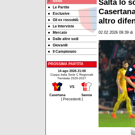
Salta lo 
News
Le Partite
Casertana 
Esclusive
altro dife
Gli ex rossoblù
Le Interviste
Mercato
02.02.2026 09:39
di
Dalle altre sedi
Giovanili
Il Campionato
PROSSIMA PARTITA
14 ago 2026 21:00
Coppa Italia Serie C Regionale
Trenitalia 2026-2027
VS
Casertana
Savoia
[ Precedenti ]