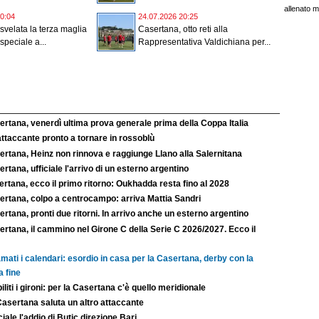
allenato m
0:04
24.07.2026 20:25
svelata la terza maglia
Casertana, otto reti alla
speciale a...
Rappresentativa Valdichiana per...
rtana, venerdì ultima prova generale prima della Coppa Italia
ttaccante pronto a tornare in rossoblù
ertana, Heinz non rinnova e raggiunge Llano alla Salernitana
rtana, ufficiale l'arrivo di un esterno argentino
rtana, ecco il primo ritorno: Oukhadda resta fino al 2028
ertana, colpo a centrocampo: arriva Mattia Sandri
rtana, pronti due ritorni. In arrivo anche un esterno argentino
rtana, il cammino nel Girone C della Serie C 2026/2027. Ecco il
mati i calendari: esordio in casa per la Casertana, derby con la
a fine
iliti i gironi: per la Casertana c'è quello meridionale
Casertana saluta un altro attaccante
ciale l'addio di Butic direzione Bari