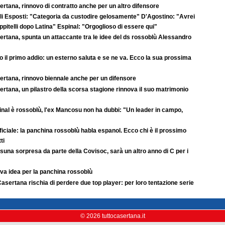
rtana, rinnovo di contratto anche per un altro difensore
li Esposti: "Categoria da custodire gelosamente" D'Agostino: "Avrei
pitelli dopo Latina" Espinal: "Orgoglioso di essere qui"
ertana, spunta un attaccante tra le idee del ds rossoblù Alessandro
 il primo addio: un esterno saluta e se ne va. Ecco la sua prossima
ertana, rinnovo biennale anche per un difensore
rtana, un pilastro della scorsa stagione rinnova il suo matrimonio
inal è rossoblù, l'ex Mancosu non ha dubbi: "Un leader in campo,
ficiale: la panchina rossoblù habla espanol. Ecco chi è il prossimo
ti
una sorpresa da parte della Covisoc, sarà un altro anno di C per i
va idea per la panchina rossoblù
asertana rischia di perdere due top player: per loro tentazione serie
© 2026 tuttocasertana.it