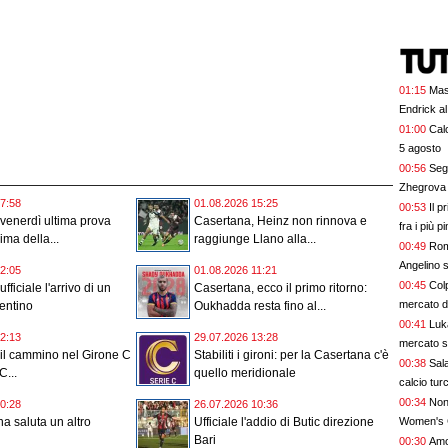
01:15
Mas
Endrick al
talenti. G
01:00
Calc
davvero
5 agosto
00:56
Segn
Zhegrova 
7:58
01.08.2026 15:25
00:53
Il p
venerdì ultima prova
Casertana, Heinz non rinnova e
fra i più p
ima della...
raggiunge Llano alla...
00:49
Rom
Angelino s
2:05
01.08.2026 11:21
00:45
Colp
fficiale l'arrivo di un
Casertana, ecco il primo ritorno:
mercato 
entino
Oukhadda resta fino al...
00:41
Luk
2:13
29.07.2026 13:28
mercato s
il cammino nel Girone C
Stabiliti i gironi: per la Casertana c'è
00:38
Sala
C...
quello meridionale
calcio tur
00:34
Non 
0:28
26.07.2026 10:36
Women's 
a saluta un altro
Ufficiale l'addio di Butic direzione
Bari
00:30
Amor