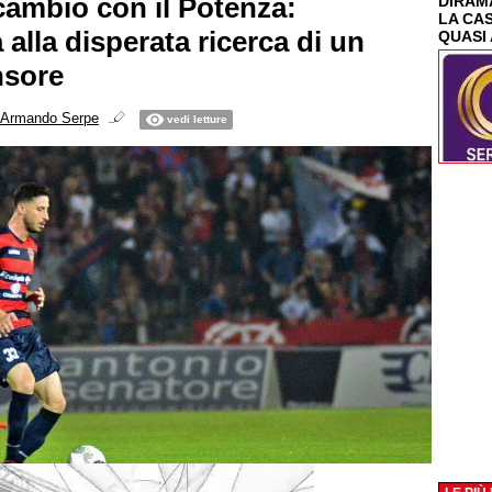
scambio con il Potenza:
DIRAMA
LA CA
alla disperata ricerca di un
QUASI 
nsore
Armando Serpe
vedi letture