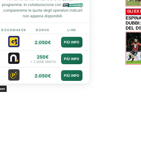
programma. In collaborazione con
,
compareremo le quote degli operatori indicati
GLI EX
non appena disponibili.
ESPIN
DUBBI
DEL D
BOOKMAKER
BONUS
LINK
2.050€
PIÙ INFO
250€
PIÙ INFO
+ 2.000€ GRATIS
2.050€
PIÙ INFO
eet