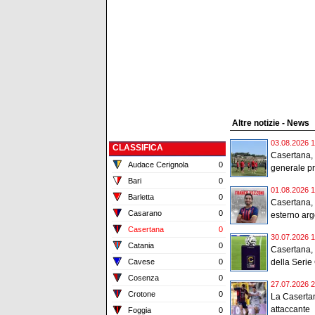
Altre notizie - News
03.08.2026 1
CLASSIFICA
Casertana, 
Audace Cerignola
0
generale pr
Bari
0
01.08.2026 1
Barletta
0
Casertana, u
Casarano
0
esterno arg
Casertana
0
30.07.2026 1
Catania
0
Casertana, 
Cavese
0
della Serie 
Cosenza
0
27.07.2026 2
Crotone
0
La Casertan
attaccante
Foggia
0