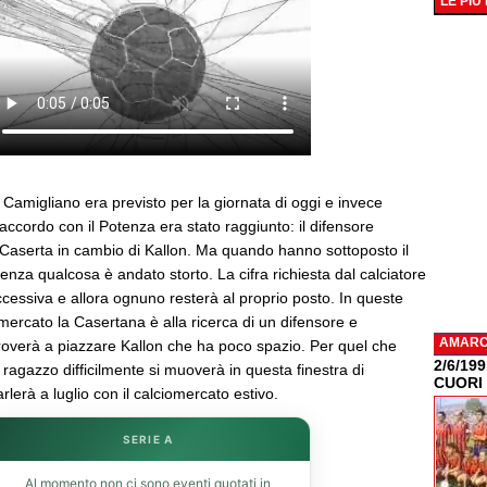
LE PIÙ
o Camigliano era previsto per la giornata di oggi e invece
L'accordo con il Potenza era stato raggiunto: il difensore
 Caserta in cambio di Kallon. Ma quando hanno sottoposto il
senza qualcosa è andato storto. La cifra richiesta dal calciatore
ccessiva e allora ognuno resterà al proprio posto. In queste
omercato la Casertana è alla ricerca di un difensore e
AMAR
overà a piazzare Kallon che ha poco spazio. Per quel che
2/6/19
l ragazzo difficilmente si muoverà in questa finestra di
CUORI
rlerà a luglio con il calciomercato estivo.
SERIE A
Al momento non ci sono eventi quotati in