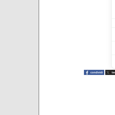
condividi
tw