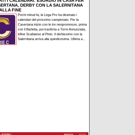
TI I CALENDARI: ESORDIO IN CASA PER
SERTANA, DERBY CON LA SALERNITANA
ALLA FINE
Pochi minuti fa, la Lega Pro ha diramato i
calendari del prossimo campionato. Per la
Casertana inizio con le tre neopromosse, prima
con il Barletta, poi trasferta a Torre Annunziata,
infine Scafatese al Pinto. Il derbissimo con la
Salernitana arriva alla quindicesima. Ultima a...