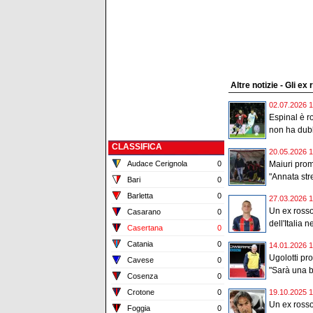
Altre notizie - Gli ex
02.07.2026 1
Espinal è r
non ha dubb
CLASSIFICA
20.05.2026 1
Audace Cerignola
0
Maiuri prom
"Annata str
Bari
0
Barletta
0
27.03.2026 1
Un ex rosso
Casarano
0
dell'Italia n
Casertana
0
Catania
0
14.01.2026 1
Ugolotti pr
Cavese
0
"Sarà una be
Cosenza
0
Crotone
0
19.10.2025 1
Un ex rosso
Foggia
0