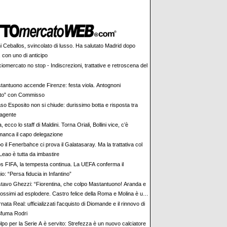
i Ceballos, svincolato di lusso. Ha salutato Madrid dopo
 con uno di anticipo
iomercato no stop - Indiscrezioni, trattative e retroscena del
tantuono accende Firenze: festa viola. Antognoni
lito” con Commisso
aso Esposito non si chiude: durissimo botta e risposta tra
 agente
ia, ecco lo staff di Maldini. Torna Oriali, Bollini vice, c’è
manca il capo delegazione
 il Fenerbahce ci prova il Galatasaray. Ma la trattativa col
Leao è tutta da imbastire
s FIFA, la tempesta continua. La UEFA conferma il
io: “Persa fiducia in Infantino”
tavo Ghezzi: “Fiorentina, che colpo Mastantuono! Aranda e
rossimi ad esplodere. Castro felice della Roma e Molina è un
nata Real: ufficializzati l'acquisto di Diomande e il rinnovo di
 Sfuma Rodri
olpo per la Serie A è servito: Strefezza è un nuovo calciatore