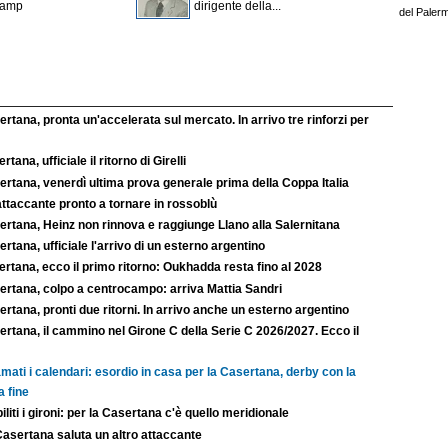
Samp
dirigente della...
del Paler
rtana, pronta un'accelerata sul mercato. In arrivo tre rinforzi per
rtana, ufficiale il ritorno di Girelli
rtana, venerdì ultima prova generale prima della Coppa Italia
ttaccante pronto a tornare in rossoblù
ertana, Heinz non rinnova e raggiunge Llano alla Salernitana
rtana, ufficiale l'arrivo di un esterno argentino
rtana, ecco il primo ritorno: Oukhadda resta fino al 2028
ertana, colpo a centrocampo: arriva Mattia Sandri
rtana, pronti due ritorni. In arrivo anche un esterno argentino
rtana, il cammino nel Girone C della Serie C 2026/2027. Ecco il
mati i calendari: esordio in casa per la Casertana, derby con la
a fine
iliti i gironi: per la Casertana c'è quello meridionale
Casertana saluta un altro attaccante