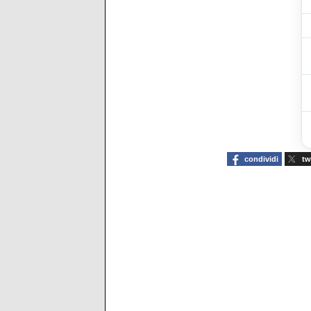
condividi
tw