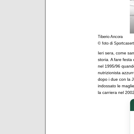
Tiberio Ancora
© foto di Sportcasert
Ieri sera, come sann
storia. A fare fest
nel 1995/96 quando 
nutrizionista azzurr
dopo i due con la J
indossato le magli
la carriera nel 2002