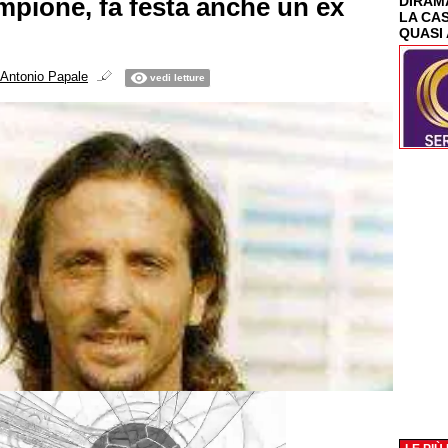
mpione, fa festa anche un ex
DIRAMA
LA CA
QUASI 
Antonio Papale
vedi letture