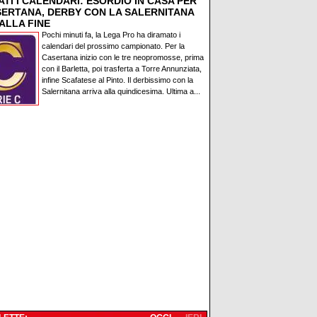
TI I CALENDARI: ESORDIO IN CASA PER
SERTANA, DERBY CON LA SALERNITANA
ALLA FINE
Pochi minuti fa, la Lega Pro ha diramato i
calendari del prossimo campionato. Per la
Casertana inizio con le tre neopromosse, prima
con il Barletta, poi trasferta a Torre Annunziata,
infine Scafatese al Pinto. Il derbissimo con la
Salernitana arriva alla quindicesima. Ultima a...