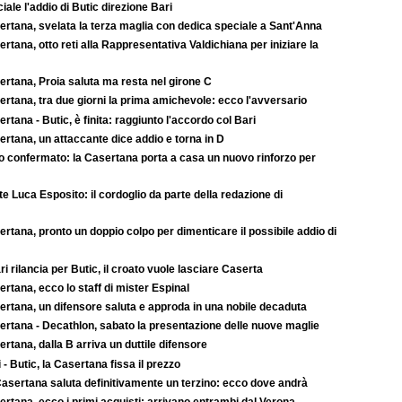
ciale l'addio di Butic direzione Bari
ertana, svelata la terza maglia con dedica speciale a Sant'Anna
rtana, otto reti alla Rappresentativa Valdichiana per iniziare la
ertana, Proia saluta ma resta nel girone C
rtana, tra due giorni la prima amichevole: ecco l'avversario
rtana - Butic, è finita: raggiunto l'accordo col Bari
rtana, un attaccante dice addio e torna in D
to confermato: la Casertana porta a casa un nuovo rinforzo per
e Luca Esposito: il cordoglio da parte della redazione di
rtana, pronto un doppio colpo per dimenticare il possibile addio di
ari rilancia per Butic, il croato vuole lasciare Caserta
rtana, ecco lo staff di mister Espinal
ertana, un difensore saluta e approda in una nobile decaduta
ertana - Decathlon, sabato la presentazione delle nuove maglie
rtana, dalla B arriva un duttile difensore
 - Butic, la Casertana fissa il prezzo
asertana saluta definitivamente un terzino: ecco dove andrà
rtana, ecco i primi acquisti: arrivano entrambi dal Verona