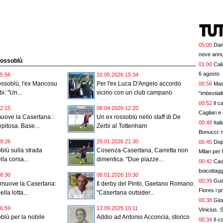
05:00
Dan
nove anni,
 rossoblù
01:00
Calc
6 agosto
5:56
20.05.2026 15:34
ossoblù, l'ex Mancosu
Per l'ex Luca D'Angelo accordo
00:56
Mas
i: "Un...
vicino con un club campano
“imbestia
00:52
Il c
2:15
08.04.2026 12:20
Cagliari e
uove la Casertana :
Un ex rossoblù nello staff di De
00:49
Ital
epitosa. Base...
Zerbi al Tottenham
Bonucci: 
9:26
29.01.2026 21:30
00:45
Dopo
blù sulla strada
Cosenza-Casertana, Carretta non
Milan per 
ella corsa...
dimentica: "Due piazze...
00:42
Cao
boicottagg
8:30
08.01.2026 10:30
00:39
Gus
omuove la Casertana:
Il derby del Pinto, Gaetano Romano:
Flores i p
lla lotta...
"Casertana outsider...
bel colpo”
00:38
Gior
6:59
13.09.2025 10:11
Vinicius.
blù per la nobile
Addio ad Antonio Acconcia, storico
00:34
Il c