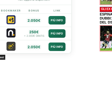
GLI EX
BOOKMAKER
BONUS
LINK
ESPIN
DUBBI
2.050€
PIÙ INFO
DEL D
250€
PIÙ INFO
+ 2.000€ GRATIS
2.050€
PIÙ INFO
eet