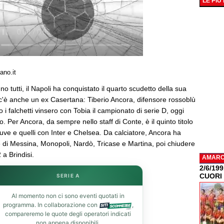
LE PIÙ
ano.it
o tutti, il Napoli ha conquistato il quarto scudetto della sua
a c'è anche un ex Casertana: Tiberio Ancora, difensore rossoblù
i falchetti vinsero con Tobia il campionato di serie D, oggi
o. Per Ancora, da sempre nello staff di Conte, è il quinto titolo
uve e quelli con Inter e Chelsea. Da calciatore, Ancora ha
e di Messina, Monopoli, Nardò, Tricase e Martina, poi chiudere
 a Brindisi.
AMAR
2/6/19
CUORI
SERIE A
Al momento non ci sono eventi quotati in
programma. In collaborazione con
,
compareremo le quote degli operatori indicati
non appena disponibili.