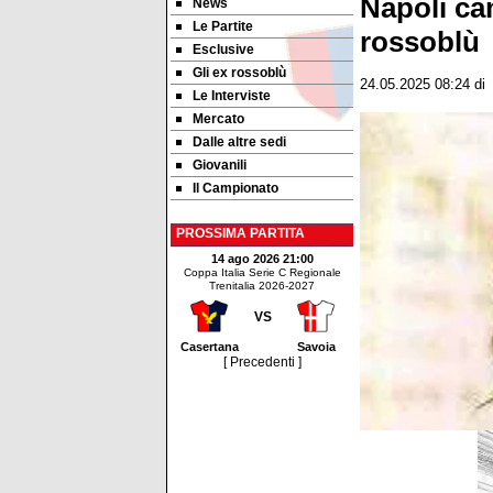
Napoli ca
News
Le Partite
rossoblù
Esclusive
Gli ex rossoblù
24.05.2025 08:24
di
Le Interviste
Mercato
Dalle altre sedi
Giovanili
Il Campionato
PROSSIMA PARTITA
14 ago 2026 21:00
Coppa Italia Serie C Regionale
Trenitalia 2026-2027
VS
Casertana
Savoia
[ Precedenti ]