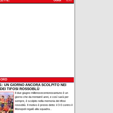
 LETTE:
OGGI
IERI
CORD
91: UN GIORNO ANCORA SCOLPITO NEI
 DEI TIFOSI ROSSOBLÙ
Il due giugno millenovecentonovantuno è un
giorno che da trentatré anni, e così sarà per
sempre, è scolpito nella memoria dei tifosi
rossoblù. Il motivo è presto detto: il 3-0 contro il
Monopoli regalò alla squadra...