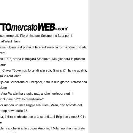
te ritorno alla Fiorentina per Solomon: è fatta per il
o al West Ham
zia, ultimo test prima di fare sul serio: la formazione ufficiale
Brest
o 1907, presa la bulgara Stankova. Ma giocherà in prestito
zane
r, Chivu: "Juventus forte, dirà la sua. Giovani? Hanno qualità,
sa la reazione"
jo dal Barcellona al Liverpool, tutto in due giorni: i retroscena
zione
Atta Paratici ha stupito tutti, anche i colleboratori. Il
a: "Come ca**o lo prendiamo?"
nter manda un messaggio alla Juve. Milan, che batosta col
e top news delle 18
, il ritiro si chiude con una sconfitta: il Brighton vince 3-0 in
le
blemi anche in attacco per Amorim: il Milan non ha mai tirato