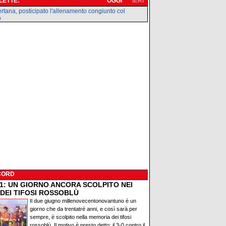
 LETTE:
OGGI
IERI
rtana, posticipato l'allenamento congiunto col
o
CORD
91: UN GIORNO ANCORA SCOLPITO NEI
 DEI TIFOSI ROSSOBLÙ
Il due giugno millenovecentonovantuno è un
giorno che da trentatré anni, e così sarà per
sempre, è scolpito nella memoria dei tifosi
rossoblù. Il motivo è presto detto: il 3-0 contro il