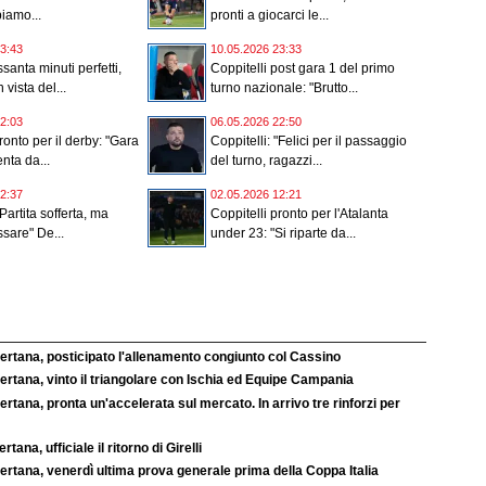
biamo...
pronti a giocarci le...
3:43
10.05.2026 23:33
santa minuti perfetti,
Coppitelli post gara 1 del primo
 vista del...
turno nazionale: "Brutto...
2:03
06.05.2026 22:50
ronto per il derby: "Gara
Coppitelli: "Felici per il passaggio
nta da...
del turno, ragazzi...
2:37
02.05.2026 12:21
"Partita sofferta, ma
Coppitelli pronto per l'Atalanta
sare" De...
under 23: "Si riparte da...
ertana, posticipato l'allenamento congiunto col Cassino
rtana, vinto il triangolare con Ischia ed Equipe Campania
rtana, pronta un'accelerata sul mercato. In arrivo tre rinforzi per
rtana, ufficiale il ritorno di Girelli
rtana, venerdì ultima prova generale prima della Coppa Italia