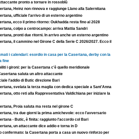
ttaccante pronto a tornare in rossoblù
ertana, Heinz non rinnova e raggiunge Llano alla Salernitana
rtana, ufficiale l'arrivo di un esterno argentino
rtana, ecco il primo ritorno: Oukhadda resta fino al 2028
ertana, colpo a centrocampo: arriva Mattia Sandri
rtana, pronti due ritorni. In arrivo anche un esterno argentino
rtana, il cammino nel Girone C della Serie C 2026/2027. Ecco il
mati i calendari: esordio in casa per la Casertana, derby con la
a fine
iliti i gironi: per la Casertana c'è quello meridionale
Casertana saluta un altro attaccante
ciale l'addio di Butic direzione Bari
ertana, svelata la terza maglia con dedica speciale a Sant'Anna
rtana, otto reti alla Rappresentativa Valdichiana per iniziare la
ertana, Proia saluta ma resta nel girone C
rtana, tra due giorni la prima amichevole: ecco l'avversario
rtana - Butic, è finita: raggiunto l'accordo col Bari
rtana, un attaccante dice addio e torna in D
to confermato: la Casertana porta a casa un nuovo rinforzo per