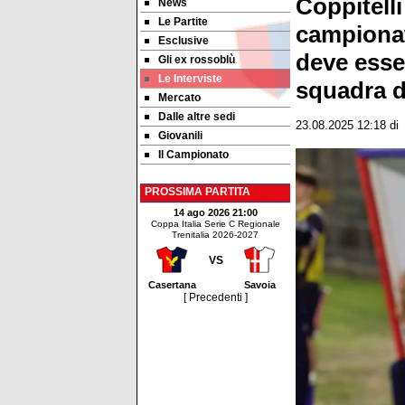
Coppitelli
News
Le Partite
campionat
Esclusive
deve esse
Gli ex rossoblù
Le Interviste
squadra d
Mercato
Dalle altre sedi
23.08.2025 12:18
di
Giovanili
Il Campionato
PROSSIMA PARTITA
14 ago 2026 21:00
Coppa Italia Serie C Regionale
Trenitalia 2026-2027
VS
Casertana
Savoia
[ Precedenti ]