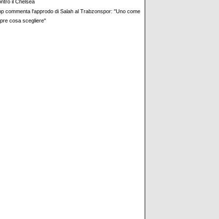
ontro il Chelsea
pp commenta l'approdo di Salah al Trabzonspor: "Uno come
mpre cosa scegliere"