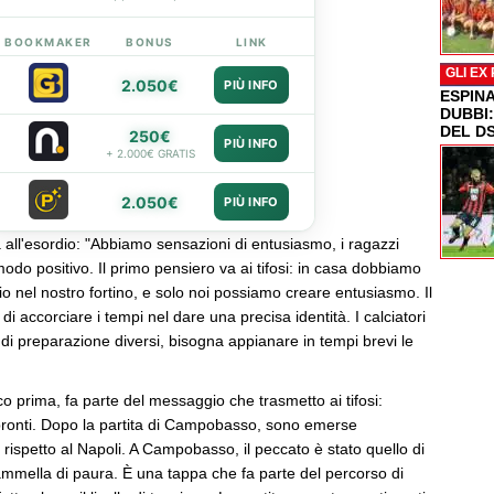
BOOKMAKER
BONUS
LINK
GLI EX
2.050€
PIÙ INFO
ESPIN
DUBBI
DEL D
250€
PIÙ INFO
+ 2.000€ GRATIS
2.050€
PIÙ INFO
all'esordio: "Abbiamo sensazioni di entusiasmo, i ragazzi
odo positivo. Il primo pensiero va ai tifosi: in casa dobbiamo
io nel nostro fortino, e solo noi possiamo creare entusiasmo. Il
di accorciare i tempi nel dare una precisa identità. I calciatori
di preparazione diversi, bisogna appianare in tempi brevi le
ico prima, fa parte del messaggio che trasmetto ai tifosi:
ronti. Dopo la partita di Campobasso, sono emerse
 rispetto al Napoli. A Campobasso, il peccato è stato quello di
ammella di paura. È una tappa che fa parte del percorso di