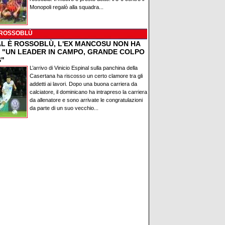
Monopoli regalò alla squadra...
 ROSSOBLÙ
AL È ROSSOBLÙ, L'EX MANCOSU NON HA
: "UN LEADER IN CAMPO, GRANDE COLPO
S"
L’arrivo di Vinicio Espinal sulla panchina della
Casertana ha riscosso un certo clamore tra gli
addetti ai lavori. Dopo una buona carriera da
calciatore, il dominicano ha intrapreso la carriera
da allenatore e sono arrivate le congratulazioni
da parte di un suo vecchio...