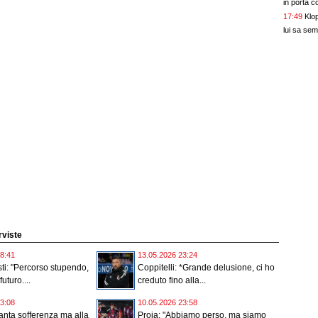
in porta c
17:49
Klo
lui sa se
erviste
8:41
13.05.2026 23:24
ti: "Percorso stupendo,
Coppitelli: *Grande delusione, ci ho
futuro....
creduto fino alla...
3:08
10.05.2026 23:58
nta sofferenza ma alla
Proia: "Abbiamo perso, ma siamo