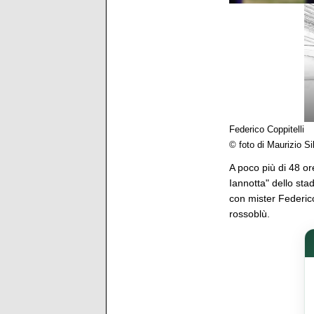
Federico Coppitelli
© foto di Maurizio Sil
A poco più di 48 or
Iannotta" dello stad
con mister Federico
rossoblù.