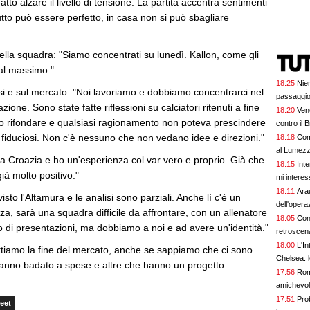
fatto alzare il livello di tensione. La partita accentra sentimenti
utto può essere perfetto, in casa non si può sbagliare
ella squadra: "Siamo concentrati su lunedì. Kallon, come gli
 al massimo."
18:25
Nien
osi e sul mercato: "Noi lavoriamo e dobbiamo concentrarci nel
passaggi
ione. Sono state fatte riflessioni su calciatori ritenuti a fine
18:20
Vene
o rifondare e qualsiasi ragionamento non poteva prescindere
contro il 
 fiduciosi. Non c'è nessuno che non vedano idee e direzioni."
18:18
Com
al Lumez
la Croazia e ho un'esperienza col var vero e proprio. Già che
18:15
Inte
già molto positivo."
mi interes
18:11
Arau
isto l'Altamura e le analisi sono parziali. Anche lì c'è un
dell'opera
za, sarà una squadra difficile da affrontare, con un allenatore
18:05
Con 
 di presentazioni, ma dobbiamo a noi e ad avere un'identità."
retroscen
18:00
L'I
ettiamo la fine del mercato, anche se sappiamo che ci sono
Chelsea: l
anno badato a spese e altre che hanno un progetto
17:56
Roma
amichevo
17:51
Pro
eet