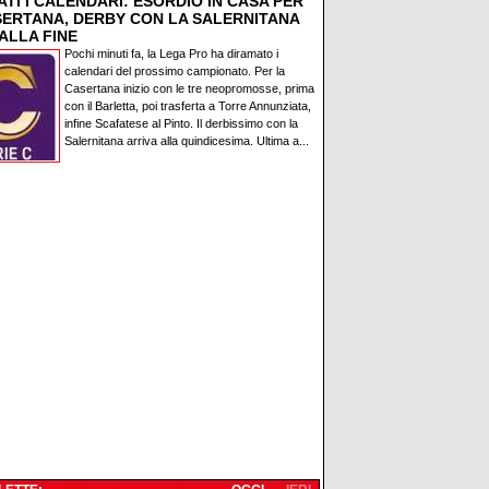
TI I CALENDARI: ESORDIO IN CASA PER
SERTANA, DERBY CON LA SALERNITANA
ALLA FINE
Pochi minuti fa, la Lega Pro ha diramato i
calendari del prossimo campionato. Per la
Casertana inizio con le tre neopromosse, prima
con il Barletta, poi trasferta a Torre Annunziata,
infine Scafatese al Pinto. Il derbissimo con la
Salernitana arriva alla quindicesima. Ultima a...