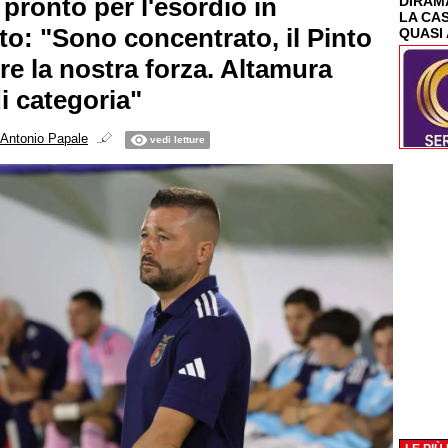
 pronto per l'esordio in
DIRAMA
LA CA
o: "Sono concentrato, il Pinto
QUASI 
re la nostra forza. Altamura
i categoria"
Antonio Papale
vedi letture