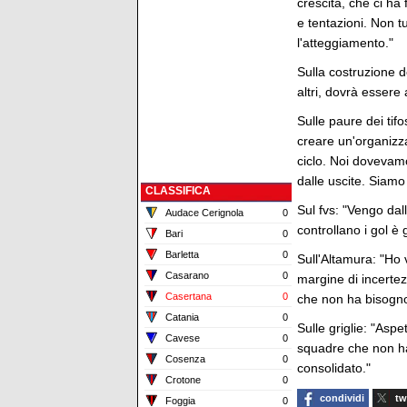
crescita, che ci ha 
e tentazioni. Non t
l'atteggiamento."
Sulla costruzione d
altri, dovrà essere
Sulle paure dei tif
creare un'organizzaz
ciclo. Noi dovevam
dalle uscite. Siamo
CLASSIFICA
Sul fvs: "Vengo dal
Audace Cerignola
0
controllano i gol è 
Bari
0
Barletta
0
Sull'Altamura: "Ho v
Casarano
0
margine di incertez
Casertana
0
che non ha bisogno
Catania
0
Sulle griglie: "Asp
Cavese
0
squadre che non h
Cosenza
0
consolidato."
Crotone
0
condividi
tw
Foggia
0