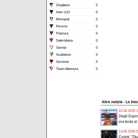
Giugliano
0
Inter U23
0
Monopoli
0
Picerno
0
Potenza
0
Salernitana
0
Savoia
0
Scafatese
0
Sorrento
0
Team Altamura
0
Altre notizie - Le Int
10.06.2026 1
Degli Espos
ora testa al 
13.05.2026 2
Cosmi: "Qua