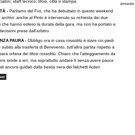
atori, staff tecnico, tifosi, città e stampa.
domanda 
TÀ -
Parliamo del Fvs, che ha debuttato in questo weekend
archivi: anche al Pinto è intervenuto su richiesta dei due
asi che hanno esteso la durata della gara, ma non ha portato a
ecisioni prese dall'arbitro.
NZA PAURA -
Obbligo ora in casa rossoblù è stare coi piedi
subito alla trasferta di Benevento, tutt'altra partita rispetto a
e sarà orfana dei tifosi rossoblù. Chiaro che l'atteggiamento da
re simile a ieri, ma soprattutto andare lì senza avere paura
iti ancora guidati dalla bestia nera dei falchetti Auteri.
eet