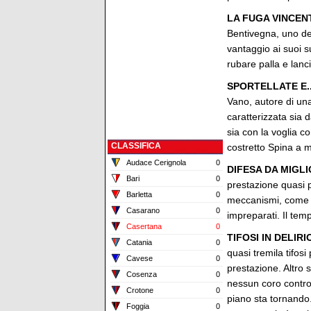
LA FUGA VINCEN
Bentivegna, uno dei
vantaggio ai suoi s
rubare palla e lanci
SPORTELLATE E.
Vano, autore di una
caratterizzata sia d
sia con la voglia c
CLASSIFICA
costretto Spina a m
Audace Cerignola
0
DIFESA DA MIGL
Bari
0
prestazione quasi p
Barletta
0
meccanismi, come in
Casarano
0
impreparati. Il tem
Casertana
0
TIFOSI IN DELIRI
Catania
0
quasi tremila tifosi 
Cavese
0
prestazione. Altro 
Cosenza
0
nessun coro contro 
Crotone
0
piano sta tornando. 
Foggia
0