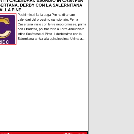
TI I CALENDARI: ESORDIO IN CASA PER
SERTANA, DERBY CON LA SALERNITANA
ALLA FINE
Pochi minuti fa, la Lega Pro ha diramato i
calendari del prossimo campionato. Per la
Casertana inizio con le tre neopromosse, prima
con il Barletta, poi trasferta a Torre Annunziata,
infine Scafatese al Pinto. Il derbissimo con la
Salernitana arriva alla quindicesima. Ultima a...