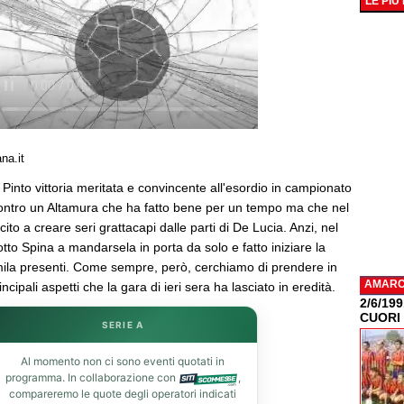
LE PIÙ
na.it
o Pinto vittoria meritata e convincente all'esordio in campionato
ontro un Altamura che ha fatto bene per un tempo ma che nel
to a creare seri grattacapi dalle parti di De Lucia. Anzi, nel
otto Spina a mandarsela in porta da solo e fatto iniziare la
emila presenti. Come sempre, però, cerchiamo di prendere in
AMAR
ncipali aspetti che la gara di ieri sera ha lasciato in eredità.
2/6/19
CUORI
SERIE A
Al momento non ci sono eventi quotati in
programma. In collaborazione con
,
compareremo le quote degli operatori indicati