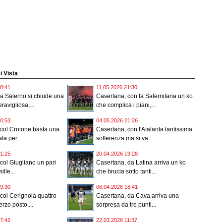
Di Vista
8:41
11.05.2026 21:30
a Salerno si chiude una
Casertana, con la Salernitana un ko
ravigliosa,...
che complica i piani,...
0:53
04.05.2026 21:26
col Crotone basta una
Casertana, con l'Atalanta tantissima
ta per...
sofferenza ma si va...
1:25
20.04.2026 19:28
col Giugliano un pari
Casertana, da Latina arriva un ko
ille...
che brucia sotto tanti...
9:30
06.04.2026 16:41
col Cerignola quattro
Casertana, da Cava arriva una
erzo posto,...
sorpresa da tre punti...
7:42
22.03.2026 11:37