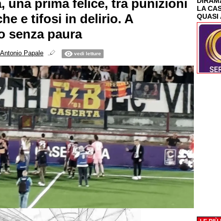
 una prima felice, tra punizioni
DIRAMA
LA CA
he e tifosi in delirio. A
QUASI 
o senza paura
Antonio Papale
vedi letture