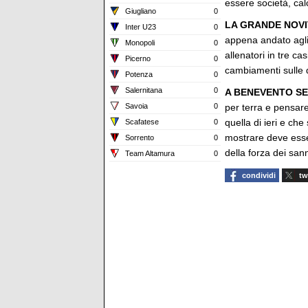
essere società, calci
Giugliano
0
LA GRANDE NOVI
Inter U23
0
appena andato agli 
Monopoli
0
allenatori in tre c
Picerno
0
cambiamenti sulle d
Potenza
0
Salernitana
0
A BENEVENTO SE
Savoia
0
per terra e pensare 
quella di ieri e ch
Scafatese
0
mostrare deve esse
Sorrento
0
della forza dei sann
Team Altamura
0
condividi
tw