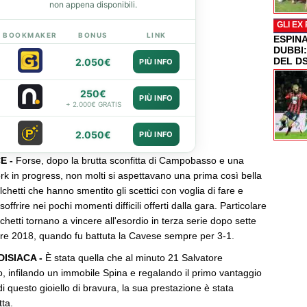
non appena disponibili.
GLI EX
BOOKMAKER
BONUS
LINK
ESPIN
DUBBI
DEL D
2.050€
PIÙ INFO
250€
PIÙ INFO
+ 2.000€ GRATIS
2.050€
PIÙ INFO
E -
Forse, dopo la brutta sconfitta di Campobasso e una
k in progress, non molti si aspettavano una prima così bella
chetti che hanno smentito gli scettici con voglia di fare e
offrire nei pochi momenti difficili offerti dalla gara. Particolare
chetti tornano a vincere all'esordio in terza serie dopo sette
mbre 2018, quando fu battuta la Cavese sempre per 3-1.
DISIACA -
È stata quella che al minuto 21 Salvatore
o, infilando un immobile Spina e regalando il primo vantaggio
là di questo gioiello di bravura, la sua prestazione è stata
ta.