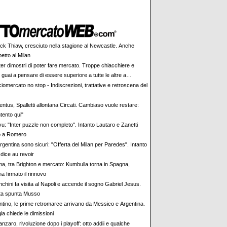
ick Thiaw, cresciuto nella stagione al Newcastle. Anche
petto al Milan
ter dimostri di poter fare mercato. Troppe chiacchiere e
i: guai a pensare di essere superiore a tutte le altre a
e. Juve, il portiere può diventare un "problema". Milan-Leao,
iomercato no stop - Indiscrezioni, trattative e retroscena del
 decisione netta
ntus, Spalletti allontana Circati. Cambiaso vuole restare:
tento qui"
vu: "Inter puzzle non completo". Intanto Lautaro e Zanetti
o a Romero
rgentina sono sicuri: "Offerta del Milan per Paredes". Intanto
dice au revoir
a, tra Brighton e mercato: Kumbulla torna in Spagna,
ha firmato il rinnovo
chini fa visita al Napoli e accende il sogno Gabriel Jesus.
rta spunta Musso
antino, le prime retromarce arrivano da Messico e Argentina.
a chiede le dimissioni
nzaro, rivoluzione dopo i playoff: otto addii e qualche