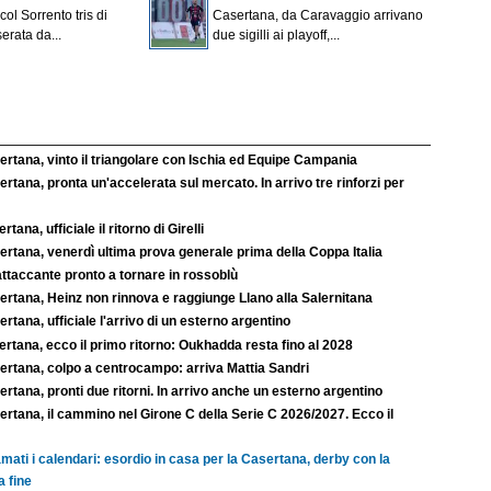
ol Sorrento tris di
Casertana, da Caravaggio arrivano
 serata da...
due sigilli ai playoff,...
rtana, vinto il triangolare con Ischia ed Equipe Campania
rtana, pronta un'accelerata sul mercato. In arrivo tre rinforzi per
rtana, ufficiale il ritorno di Girelli
rtana, venerdì ultima prova generale prima della Coppa Italia
ttaccante pronto a tornare in rossoblù
ertana, Heinz non rinnova e raggiunge Llano alla Salernitana
rtana, ufficiale l'arrivo di un esterno argentino
rtana, ecco il primo ritorno: Oukhadda resta fino al 2028
ertana, colpo a centrocampo: arriva Mattia Sandri
rtana, pronti due ritorni. In arrivo anche un esterno argentino
rtana, il cammino nel Girone C della Serie C 2026/2027. Ecco il
mati i calendari: esordio in casa per la Casertana, derby con la
a fine