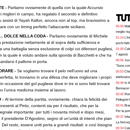
TE -
Parliamo ovviamente di quella con la quale Accursio
 migliori in campo, ha regalato il secondo e definitivo
u assist di Yayah Kallon, ancora non al top, ma bravissimo a
are con un timing perfetto l'attaccante siciliano.
05:00
Mal
meglio ris
... DOLCE NELLA CODA -
Parliamo ovviamente di Michele
01:10
L'In
 prestazione nettamente al di sopra della sufficienza e
pochi fatt
a una battaglia senza esclusione di colpi coi difensori pugliesi,
prescinder
01:00
Calc
serve una
7 agosto
on la quale è voluto andare sulla sponda di Bacchetti e che ha
00:56
Juve
andarsi il pallone in porta.
"Sono con
IORARE -
Se vogliamo trovare il pelo nell'uovo ad una
00:53
Chi
erfetta, lo troviamo in una difesa che deve migliorare i propri
telefonan
00:49
In A
 occasione del gol pugliese dove in tre si sono fatti trovare
Bennacer 
po l'unica medicina insieme al lavoro.
00:45
Rom
O -
Al termine della partita, ovviamente, chiara la felicità dei
Pellegrini 
presenti al Pinto, contenti sia per il risultato, che per la
00:41
Bran
Per la po
segnale importante: per tutti i novanta minuti e dopo mesi,
00:37
Inf
il presidente D'Agostino, segno di un'unità di intenti che pian
La Norvegi
Del resto, essere uniti porta a grandi risultati: e così bisogna
00:34
Cata