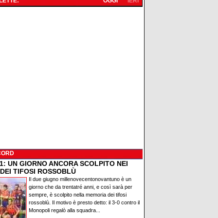
 LETTE:
OGGI
IERI
CORD
91: UN GIORNO ANCORA SCOLPITO NEI
 DEI TIFOSI ROSSOBLÙ
Il due giugno millenovecentonovantuno è un
giorno che da trentatré anni, e così sarà per
sempre, è scolpito nella memoria dei tifosi
rossoblù. Il motivo è presto detto: il 3-0 contro il
Monopoli regalò alla squadra...