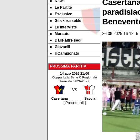
Casertana,
News
Le Partite
paradisiac
Esclusive
Benevent
Gli ex rossoblù
Le Interviste
Mercato
26.08.2025 16:12
di
Dalle altre sedi
Giovanili
Il Campionato
PROSSIMA PARTITA
14 ago 2026 21:00
Coppa Italia Serie C Regionale
Trenitalia 2026-2027
VS
Casertana
Savoia
[ Precedenti ]